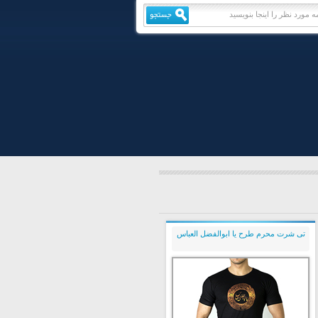
تی شرت محرم طرح یا ابوالفضل العباس