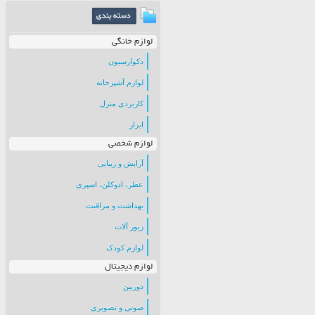
لوازم خانگی
دکوارسیون
لوازم آشپزخانه
کاربردی منزل
ابزار
لوازم شخصی
آرایش و زیبایی
عطر، ادوکلن، اسپری
بهداشت و مراقبت
زیور آلات
لوازم کودک
لوازم دیجیتال
دوربین
صوتی و تصویری