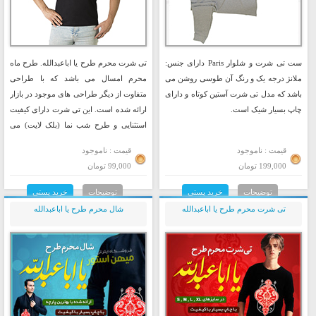
ست تی شرت و شلوار Paris دارای جنس:
تی شرت محرم طرح یا اباعبدالله. طرح ماه
ملانژ درجه یک و رنگ آن طوسی روشن می
محرم امسال می باشد که با طراحی
باشد که مدل تی شرت آستین کوتاه و دارای
متفاوت از دیگر طراحی های موجود در بازار
چاپ بسیار شیک است.
ارائه شده است. این تی شرت دارای کیفیت
استثنایی و طرح شب نما (بلک لایت) می
باشد.
قیمت : ناموجود
قیمت : ناموجود
199,000 تومان
99,000 تومان
توضیحات
خرید پستی
توضیحات
خرید پستی
تی شرت محرم طرح یا اباعبدالله
شال محرم طرح یا اباعبدالله