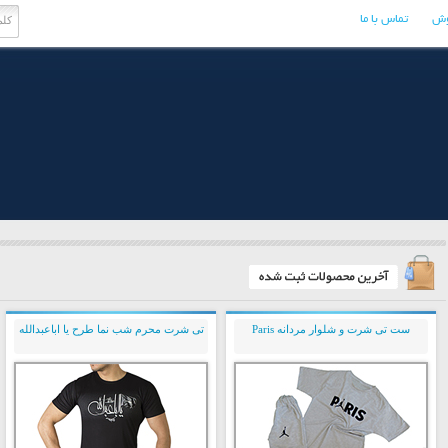
وش
تماس با ما
ست تی شرت و شلوار مردانه Paris
تی شرت محرم شب نما طرح یا اباعبدالله