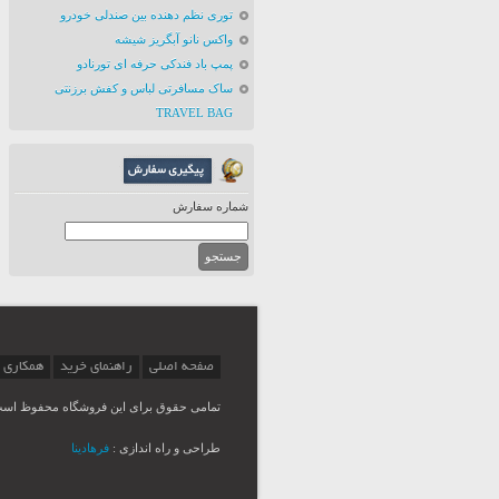
توری نظم دهنده بین صندلی خودرو
واکس نانو آبگریز شیشه
پمپ باد فندکی حرفه ای تورنادو
ساک مسافرتی لباس و کفش برزنتی
TRAVEL BAG
شماره سفارش
صفحه اصلی
راهنمای خرید
همکاری 
تمامی حقوق برای این فروشگاه محفوظ اس
طراحی و راه اندازی :
فرهادینا