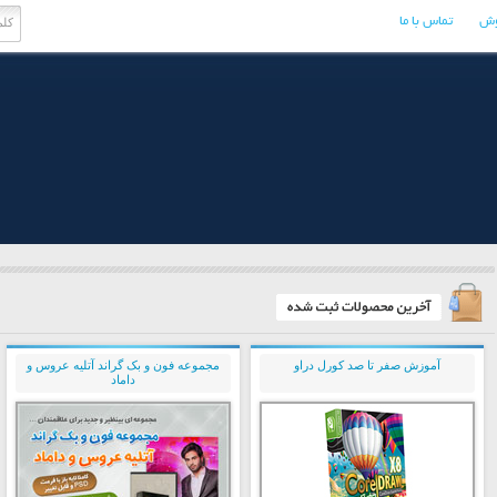
وش
تماس با ما
آموزش صفر تا صد کورل دراو
مجموعه فون و بک گراند آتلیه عروس و
داماد