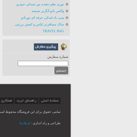
توری نظم دهنده بین صندلی خودرو
واکس نانو آبگریز شیشه
پمپ باد فندکی حرفه ای تورنادو
ساک مسافرتی لباس و کفش برزنتی
TRAVEL BAG
شماره سفارش
صفحه اصلی
راهنمای خرید
همکاری 
تمامی حقوق برای این فروشگاه محفوظ اس
طراحی و راه اندازی :
فرهادینا