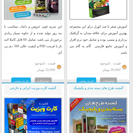
آموزش صفر تا صد کورل دراو. این مجموعه
این سری فون عروس و داماد، متناسب با
بهترین آموزش برای علاقه مندان به گرافیک
مد روز تولید شده و از جلوه بسیار زیادی
برداری و بیتمپ بوده و شامل خود نرم افزار
برخوردار می باشد. شامل 60 فایل کاملا لایه
و آموزش جامع فارسی گام به گام می
باز با فرمت PSD و کیفیت عالی 300 دی پی
باشد.
آی.
قیمت : ناموجود
قیمت : ناموجود
49,000 تومان
50,000 تومان
توضیحات
خرید پستی
توضیحات
خرید پستی
گنجینه طرح های بسته بندی و پکیجینگ
گنجینه کارت ویزیت ایرانی و خارجی