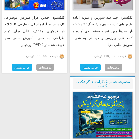
کلکسیون چند صد سورس و نمونه آماده
کلکسیون چندین هزار سورس موضوعی
طرح های "بسته بندی و پکیجینگ" کاملا لایه
کارت ویزیت آماده ایرانی و خارجی کاملا لایه
باز. صدها مورد نمونه بسته بندی آماده و
باز فرمتهای مختلف، عالی برای تمام
کاملا قابل ویرایش و لایه باز. به همراه
طراحان. به همراه آموزش مالتی مدیا
آموزش مالتی مدیا ...
عرضه شده در 2 DVD اورجینال.
قیمت : 148,000 تومان
قیمت : 148,000 تومان
توضیحات
خرید پستی
توضیحات
خرید پستی
مجموعه عظیم بک گراندهای گرافیکی با
کیفیت