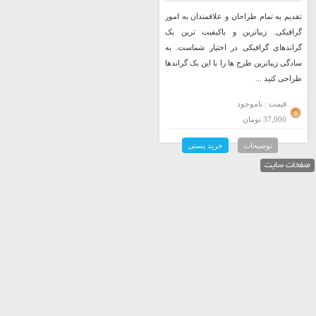
تقدیم به تمام طراحان و علاقمندان به امور
گرافیکی. زیباترین و باکیفیت ترین بک
گراندهای گرافیکی در اختیار شماست. به
سادگی زیباترین طرح ها را با این بک گراندها
طراحی کنید ...
قیمت : ناموجود
37,000 تومان
توضیحات
خرید پستی
صفحات سایت