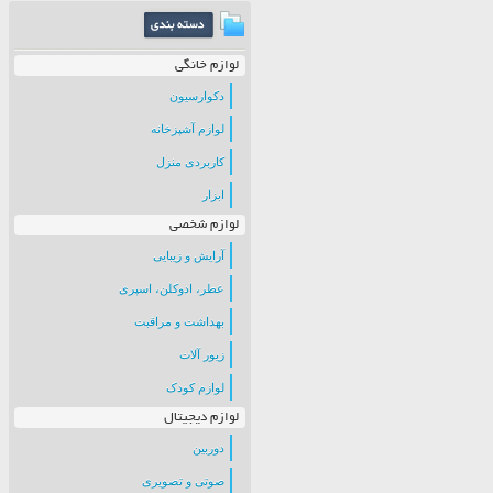
لوازم خانگی
دکوارسیون
لوازم آشپزخانه
کاربردی منزل
ابزار
لوازم شخصی
آرایش و زیبایی
عطر، ادوکلن، اسپری
بهداشت و مراقبت
زیور آلات
لوازم کودک
لوازم دیجیتال
دوربین
صوتی و تصویری