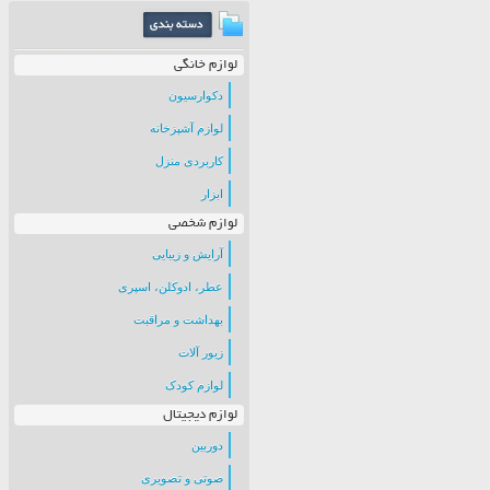
لوازم خانگی
دکوارسیون
لوازم آشپزخانه
کاربردی منزل
ابزار
لوازم شخصی
آرایش و زیبایی
عطر، ادوکلن، اسپری
بهداشت و مراقبت
زیور آلات
لوازم کودک
لوازم دیجیتال
دوربین
صوتی و تصویری