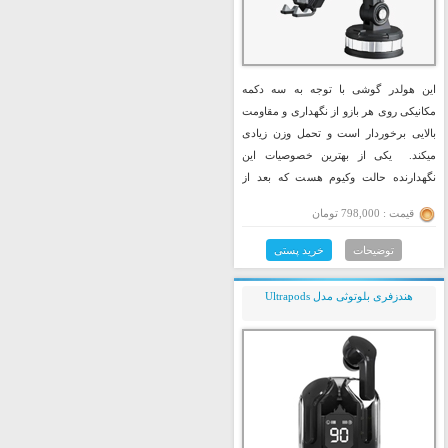
این هولدر گوشی با توجه به سه دکمه
مکانیکی روی هر بازو از نگهداری و مقاومت
بالایی برخوردار است و تحمل وزن زیادی
میکند. یکی از بهترین خصوصیات این
نگهدارنده حالت وکیوم هست که بعد از
نصب و قفل کردن هلدر و چرخاندن آن
قیمت : 798,000 تومان
بصورت وکیوم صورت میگیرد.
توضیحات
خرید پستی
هندزفری بلوتوثی مدل Ultrapods