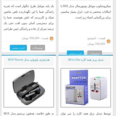
میکروسکوپ موبایل یونیورسال مدل 60X با
یک پایه موبایل طرح جگوار است که تجربه
امکانات منحصر به فرد، ابزار بسیار مناسبی
رانندگی شما با این نگهدارنده تلفن ماشین
برای بزرگنمایی اشیاء ریز است.
شیک و کاربردی که تلفن هوشمند شما را
برای دسترسی آسان بدون افت حتی یک
درصد تمرکز از جاده و رانندگی ایمن طراحی
شده است.
قیمت : ناموجود
قیمت : 398,000 تومان
348,000 تومان
توضیحات
خرید پستی
توضیحات
خرید پستی
تبدیل پریز همه کاره All in One
هندزفری بلوتوثی مدل M19 Newest
توسط تبدیل برق همه کاره را می توان
به طور خلاصه، هدفون بی‌سیم مدل M19