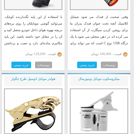
وقتی صحبت از فندک می شود شمایل
با استفاده از این پایه نگه‌دارنده کوچک،
کلاسیک آنچه تحت عنوان فندک پدران ما
می‌توانید گوشی موبایلتان را روی پره‌های
برای روشن کردن سیگارت از آن استفاده
دریچه تهویه هوای داخل خودرو متصل کنید و
می کرده اند در ذهن متجلی می شود.با یک
آن را در مقابل خود داشته باشید. این پایه
درگاه USB نوع C است که می تواند برای
مکانیزم ساده‌ای دارد و نصب و برداشتن
روشن کردن سیگارت با استفاده از درگاه
آن‌هم کار سختی نیست. فک‌های نگه‌دارنده
قیمت : 348,000 تومان
قیمت : 128,000 تومان
شارژ گوشی هوشمند یا تبلت شما در همه جا
آن به‌صورت کشویی از 55 تا 84 میلی‌متر باز
مورد استفاده قرار گیرد.
می‌شوند و می‌توانند گوشی‌های 3.5 تا 6
توضیحات
خرید پستی
توضیحات
خرید پستی
اینچی را درون خود نگه‌دارند.
میکروسکوپ موبایل یونیورسال
هولدر موبایل اتومبیل طرح جگوار