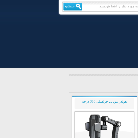
هولدر موبایل جرثقیلی 360 درجه