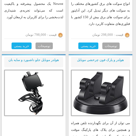
انواع سوکت های برق کشورهای مختلف را
Newest یک محصول پیشرفته و باکیفیت
به سوکت های دیگر تبدیل کرد. این آداپتور
است که می‌تواند تجربه‌ی شنیداری
برای سوکت های برق بیش از 150 کشور با
لذت‌بخشی را برای کاربران به ارمغان آورد.
فناوری‌های متفاوت کاربرد دارد.
قیمت : 298,000 تومان
قیمت : 798,000 تومان
توضیحات
خرید پستی
توضیحات
خرید پستی
هولدر و پارک فون چرخشی موبایل
هولدر موبایل جلو داشبورد و سایه بان
می توان از آن برای نگهدارنده تلفن همراه
و همچنین برای پلاک های پارکینگ موقت