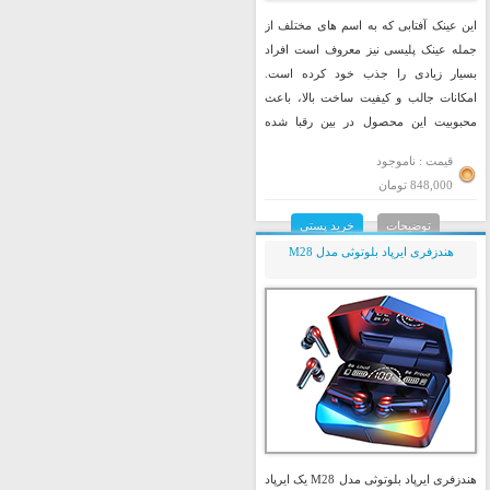
این عینک آفتابی که به اسم های مختلف از
جمله عینک پلیسی نیز معروف است افراد
بسیار زیادی را جذب خود کرده است.
امکانات جالب و کیفیت ساخت بالا، باعث
محبوبیت این محصول در بین رقبا شده
است.
قیمت : ناموجود
848,000 تومان
توضیحات
خرید پستی
هندزفری ایرپاد بلوتوثی مدل M28
هندزفری ایرپاد بلوتوثی مدل M28 یک ایرپاد