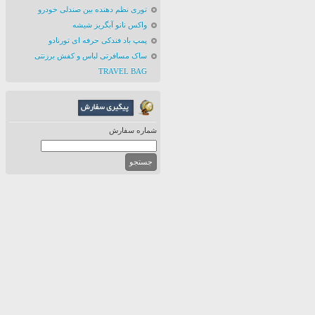
توری نظم دهنده بین صندلی خودرو
واکس نانو آبگریز شیشه
پمپ باد فندکی حرفه ای تورنادو
ساک مسافرتی لباس و کفش برزنتی
TRAVEL BAG
شماره سفارش