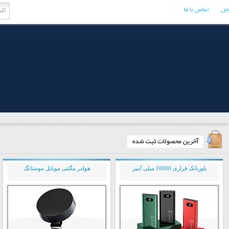
وش
تماس با ما
پاوربانک فراری 10000 میلی آمپر
هولدر مگنتی موبایل موستانگ