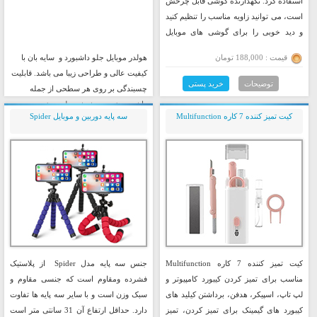
استفاده کرد. نگهدارنده گوشی قابل چرخش
است، می توانید زاویه مناسب را تنظیم کنید
و دید خوبی را برای گوشی های موبایل
فراهم کنید.
قیمت : 188,000 تومان
هولدر موبایل جلو داشبورد و سایه بان با
کیفیت عالی و طراحی زیبا می باشد. قابلیت
توضیحات
خرید پستی
چسبندگی بر روی هر سطحی از جمله
داشبورد خودرو، شیشه جلویی خودرو،میز
کیت تمیز کننده 7 کاره Multifunction
سه پایه دوربین و موبایل Spider
کار و … را دارد. قابلیت چرخش 360 درجه
داشته و به صورت عمودی، افقی یا مورب
قرار می گیرد.
قیمت : 398,000 تومان
توضیحات
خرید پستی
کیت تمیز کننده 7 کاره Multifunction
جنس سه پایه مدل Spider از پلاستیک
مناسب برای تمیز کردن کیبورد کامپیوتر و
فشرده ومقاوم است که جنسی مقاوم و
لپ تاپ، اسپیکر، هدفن، برداشتن کیلید های
سبک وزن است و با سایر سه پایه ها تفاوت
کیبورد های گیمینک برای تمیز کردن، تمیز
دارد. حداقل ارتفاع آن 31 سانتی متر است