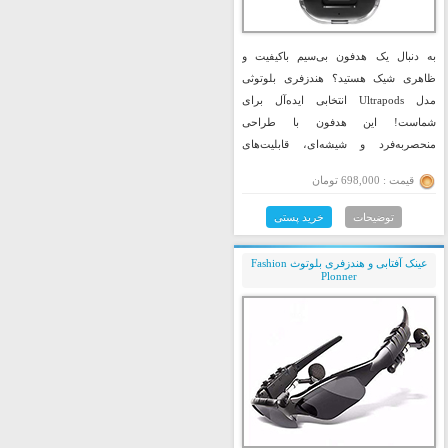
به دنبال یک هدفون بی‌سیم باکیفیت و
ظاهری شیک هستید؟ هندزفری بلوتوثی
مدل Ultrapods انتخابی ایده‌آل برای
شماست! این هدفون با طراحی
منحصربه‌فرد و شیشه‌ای، قابلیت‌های
پیشرفته و صدایی فوق‌العاده، تجربه‌ای
قیمت : 698,000 تومان
بی‌نظیر از گوش دادن به موسیقی را برایتان
رقم خواهد زد.
توضیحات
خرید پستی
عینک آفتابی و هندزفری بلوتوث Fashion
Plonner