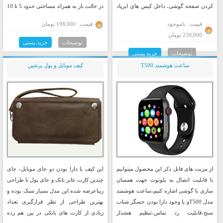
کردن صفحه گوشی، داخل کیس های ایرپاد
در حالت باز به همراه مساحتی حدود 5 تا 10
و.... این تمیزکننده دارای مخزن اسپری
سانتی متر اشغال میکند.
قیمت : ناموجود
قیمت : 198,000 تومان
داخل کیت می باشد..
239,000 تومان
توضیحات
خرید پستی
توضیحات
خرید پستی
ساعت هوشمند T500
کیف موبایل و پول پرشین
از مزیت های قابل ذکر این محصول میتوانیم
این کیف با دارا بودن دو جای موبایل، جای
با قابلیت اتصال به بلوتوث جهت همسان
چندین کارت عابر بانک و جای پول با طراحی
سازی با گوشی اشاره کنیم،ساعت هوشمند
زیباعرضه شده.این مدل بسیار سبک بوده و
مدل T500و با وجود دارا بودن حسگر شتاب
بهترین طراحی از نظر قرارگیری تعداد
سنج،قابلیت رد تماس،تنظیم هشدار
زیادی از کارت های بانکی در بین هم رده