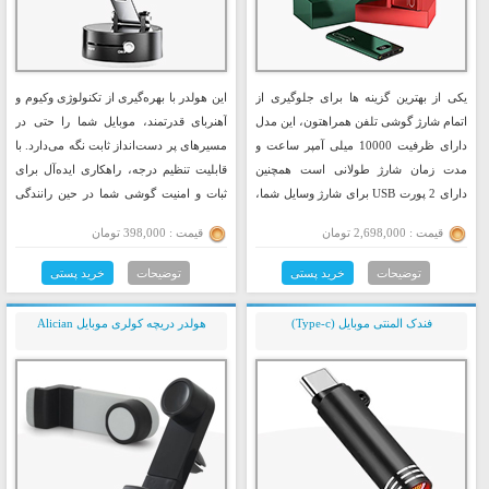
یکی از بهترین گزینه ها برای جلوگیری از
این هولدر با بهره‌گیری از تکنولوژی وکیوم و
اتمام شارژ گوشی تلفن همراهتون، این مدل
آهنربای قدرتمند، موبایل شما را حتی در
دارای ظرفیت 10000 میلی آمپر ساعت و
مسیرهای پر دست‌انداز ثابت نگه می‌دارد. با
مدت زمان شارژ طولانی است همچنین
قابلیت تنظیم درجه، راهکاری ایده‌آل برای
دارای 2 پورت USB برای شارژ وسایل شما،
ثبات و امنیت گوشی شما در حین رانندگی
دارای نشانگر سطح شارژ LED (فعال سازی
است.
قیمت : 2,698,000 تومان
قیمت : 398,000 تومان
دکمه)، می توانید در هر زمان سطح شارژ را
بررسی کنید. حفاظت چند سطحی در برابر
توضیحات
خرید پستی
توضیحات
خرید پستی
اتصال کوتاه و گرمای بیش از حد، شارژ
ایمن را تضمین می کندف بدنه این پاور بانک
فندک المنتی موبایل (Type-c)
هولدر دریچه کولری موبایل Alician
از مواد ضد حریق ساخته شده است.