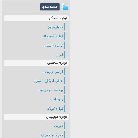
لوازم خانگی
دکوارسیون
لوازم آشپزخانه
کاربردی منزل
ابزار
لوازم شخصی
آرایش و زیبایی
عطر، ادوکلن، اسپری
بهداشت و مراقبت
زیور آلات
لوازم کودک
لوازم دیجیتال
دوربین
صوتی و تصویری