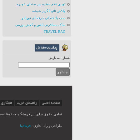
توری نظم دهنده بین صندلی خودرو
واکس نانو آبگریز شیشه
پمپ باد فندکی حرفه ای تورنادو
ساک مسافرتی لباس و کفش برزنتی
TRAVEL BAG
شماره سفارش
صفحه اصلی
راهنمای خرید
همکاری 
تمامی حقوق برای این فروشگاه محفوظ اس
طراحی و راه اندازی :
فرهادینا