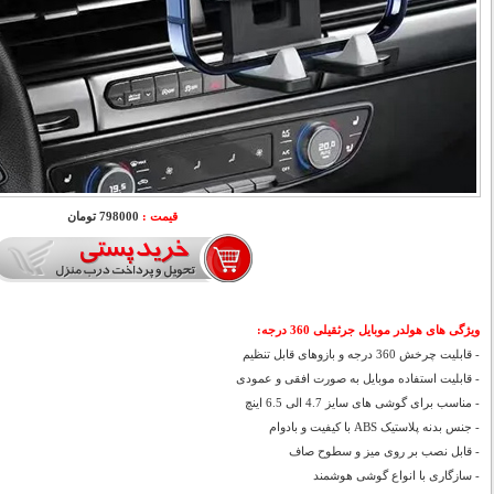
قیمت :
798000 تومان
ویژگی های هولدر موبایل جرثقیلی 360 درجه:
- قابلیت چرخش 360 درجه و بازوهای قابل تنظیم
- قابلیت استفاده موبایل به صورت افقی و عمودی
- مناسب برای گوشی های سایز 4.7 الی 6.5 اینچ
- جنس بدنه پلاستیک ABS با کیفیت و بادوام
- قابل نصب بر روی میز و سطوح صاف
- سازگاری با انواع گوشی هوشمند