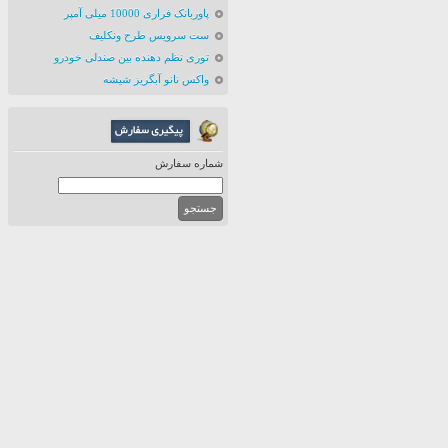
پاوربانک فراری 10000 میلی آمپر
ست سرویس طرح ونکلیف
توری نظم دهنده بین صندلی خودرو
واکس نانو آبگریز شیشه
شماره سفارش