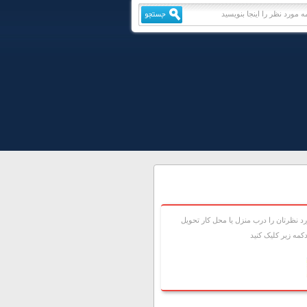
 نظرتان را درب منزل يا محل کار تحويل
مه زير کليک کنيد