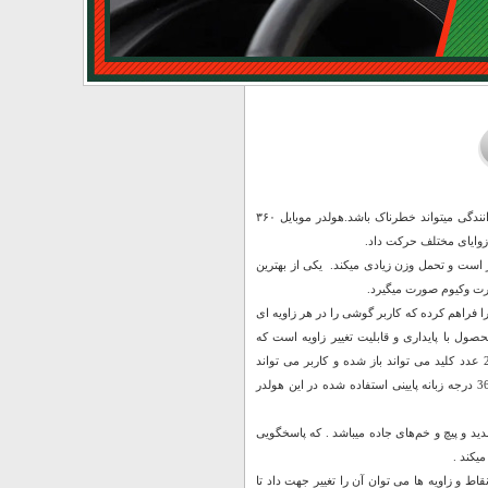
در عین حال که استفاده از موبایل در هنگام رانندگی لازم است، گرفتن موبایل در دست هنگام رانندگی میتواند خطرناک باشد.هولدر موبایل ۳۶۰
زوایای مختلف حرکت داد.
ر است و تحمل وزن زیادی میکند. یکی از بهترین
رت وکیوم صورت میگیرد.
رخش در پایه و همین طور در قسمت نگهدارنده گوشی امکان چرخش 360 درجه را فراهم کرده که کاربر گوشی را در هر زاویه ای
ارنده استفاده شده در این محصول با پایداری و قابلیت تغییر زاویه است که
گوشی را در حالت مختلف می توان قرار داد. قسمت نگهدارنده گوشی در این هولدر به وسیله 2 عدد کلید می تواند باز شده و کاربر می تواند
متناسب با ساز گوشی خود گوشی خود را بر روی این هولدر محکم کند. هولدر موبایل جرثقیلی 360 درجه زبانه پایینی استفاده شده در این هولدر
د و پیچ و خم‌های جاده میباشد . که پاسخگویی
ام نقاط و زاویه ها می توان آن را تغییر جهت داد تا