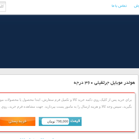
وش
تماس با ما
هولدر موبایل جرثقیلی 360 درجه
براي خريد پس از کليک روي دکمه خريد کالا و تکميل فرم سفارش، ابتدا محصول يا محصولات مورد
بگيريد، سپس وجه کالا و هزينه ارسال را به مامور پست بپردازيد. جهت مشاهده فرم خريد، روي دک
798,000 تومان