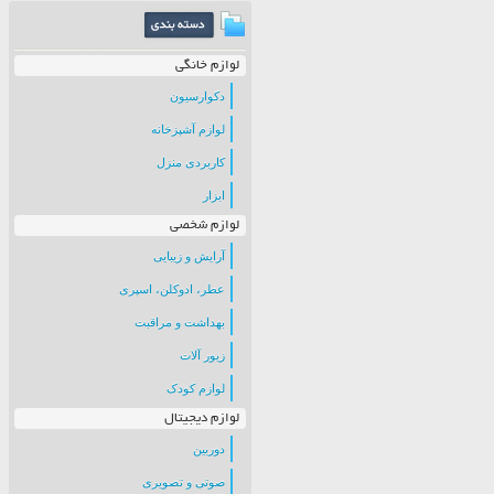
لوازم خانگی
دکوارسیون
لوازم آشپزخانه
کاربردی منزل
ابزار
لوازم شخصی
آرایش و زیبایی
عطر، ادوکلن، اسپری
بهداشت و مراقبت
زیور آلات
لوازم کودک
لوازم دیجیتال
دوربین
صوتی و تصویری