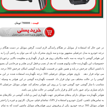
قیمت :
798000 تومان
درجه خودرو به مدل جرثقیلی مشهور بوده و سه بازوی متحرک دارد که می توان به راحتی آن را به 
این هولدر گوشی با توجه به سه دکمه مکانیکی روی هر بازو از نگهداری و مقاومت بالایی برخوردا
خصوصیات این نگهدارنده حالت وکیوم هست که بعد از نصب و قفل کردن هلدر و چرخاندن آن بصو
با داشتن امکان چ
می تواند قرار دهد. بازوی هولدر موبایل جرثقیلی 360 درجه نگهد
دارای شیاری برای عبور دادن کابل و قرار دادن گوشی در حالت شارژ می باشد.
هولدر نگهدارنده موبایل دارای پدهای ضدلغزش جهت نگهداری ایمن و باثبات گوشی در تکان‌های شدی
به تماس‌های تلفنی، کنترل خودرو و استفاده از GPS، تماشای فیلم، سریال، کارتون و غیره را راحتتر میکند .
هولدر موبایل 360 درجه خودرو، یکی از پرفروش ترین هولدرهای موبایل ماشین است که به تم