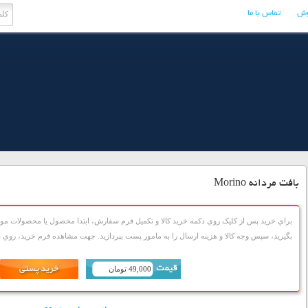
وش
تماس با ما
بافت مردانه Morino
براي خريد پس از کليک روي دکمه خريد کالا و تکميل فرم سفارش، ابتدا محصول يا محصولات مورد
بگيريد، سپس وجه کالا و هزينه ارسال را به مامور پست بپردازيد. جهت مشاهده فرم خريد، روي دک
49,000 تومان