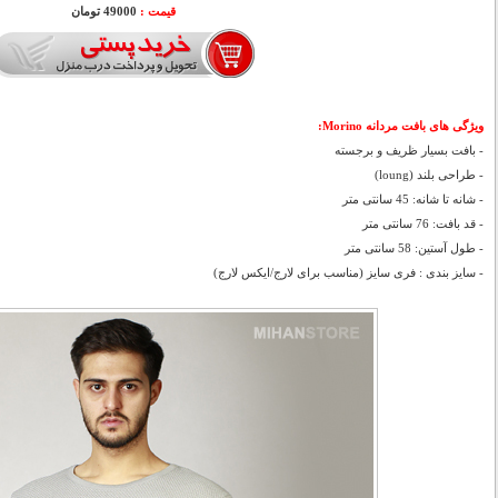
قیمت :
49000 تومان
ویژگی های بافت مردانه Morino:
- بافت بسيار ظریف و برجسته
- طراحی بلند (loung)
- شانه تا شانه: 45 سانتی متر
- قد بافت: 76 سانتی متر
- طول آستین: 58 سانتی متر
- سايز بندی : فری سایز (مناسب برای لارج/ایکس لارج)