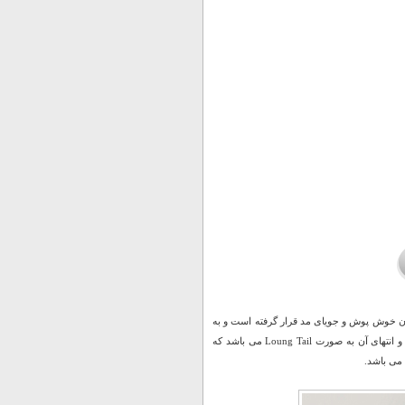
انان خوش پوش و جویای مد قرار گرفته است و به
صورت فری سایز (مناسب لارج و ایکس لارج) عرضه شده است. استایل این بافت به صورت بلند و انتهای آن به صورت Loung Tail می باشد که
 می باشد.