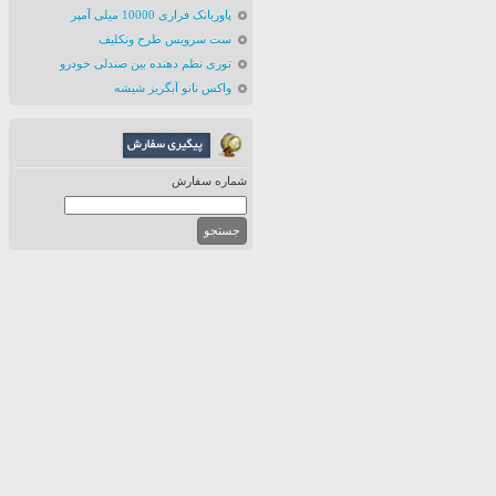
پاوربانک فراری 10000 میلی آمپر
ست سرویس طرح ونکلیف
توری نظم دهنده بین صندلی خودرو
واکس نانو آبگریز شیشه
شماره سفارش