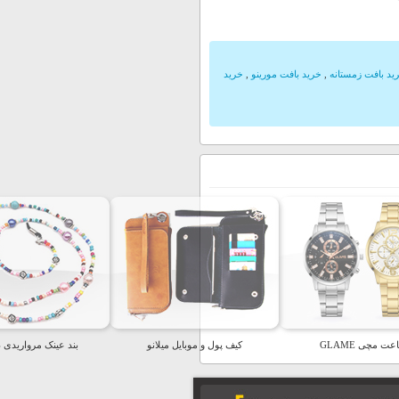
ید بافت زمستانه
,
خرید بافت مورینو
,
خرید
ت مچی GLAME
کیف پول و موبایل میلانو
بند عینک مرواریدی د