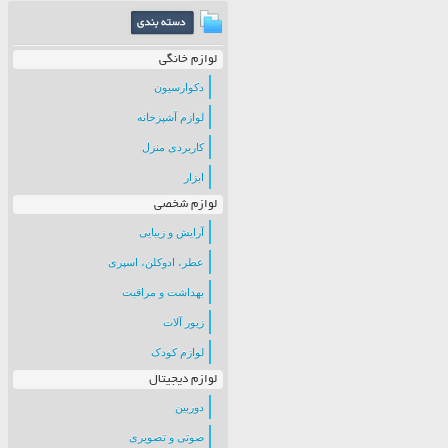
لوازم خانگی
دکوارسیون
لوازم آشپزخانه
کاربردی منزل
ابزار
لوازم شخصی
آرایش و زیبایی
عطر، ادوکلن، اسپری
بهداشت و مراقبت
زیور آلات
لوازم کودک
لوازم دیجیتال
دوربین
صوتی و تصویری