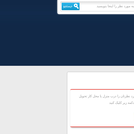
 نظرتان را درب منزل يا محل کار تحويل
مه زير کليک کنيد