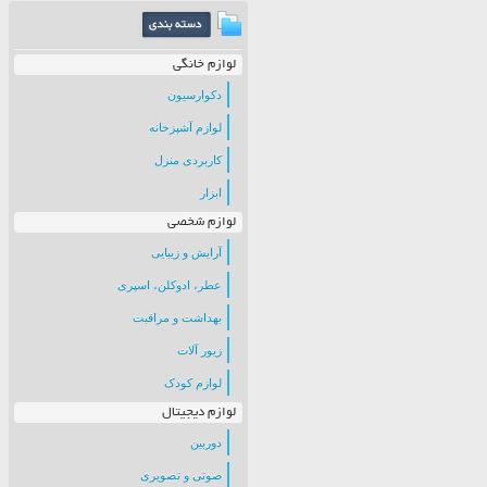
لوازم خانگی
دکوارسیون
لوازم آشپزخانه
کاربردی منزل
ابزار
لوازم شخصی
آرایش و زیبایی
عطر، ادوکلن، اسپری
بهداشت و مراقبت
زیور آلات
لوازم کودک
لوازم دیجیتال
دوربین
صوتی و تصویری