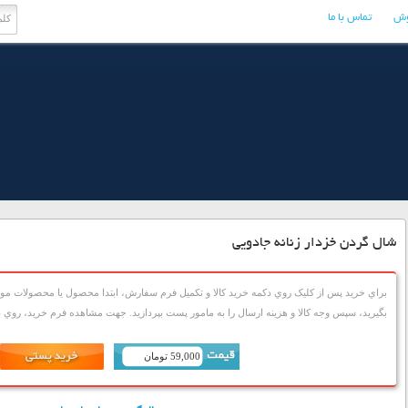
وش
تماس با ما
شال گردن خزدار زنانه جادویی
براي خريد پس از کليک روي دکمه خريد کالا و تکميل فرم سفارش، ابتدا محصول يا محصولات مورد
بگيريد، سپس وجه کالا و هزينه ارسال را به مامور پست بپردازيد. جهت مشاهده فرم خريد، روي دک
59,000 تومان