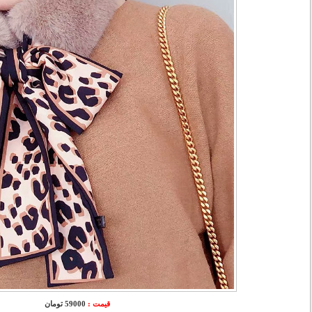
قیمت :
59000 تومان