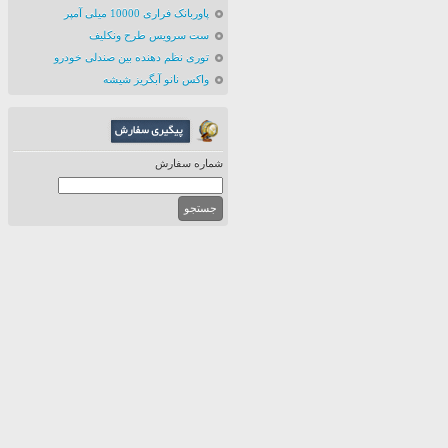
پاوربانک فراری 10000 میلی آمپر
ست سرویس طرح ونکلیف
توری نظم دهنده بین صندلی خودرو
واکس نانو آبگریز شیشه
شماره سفارش