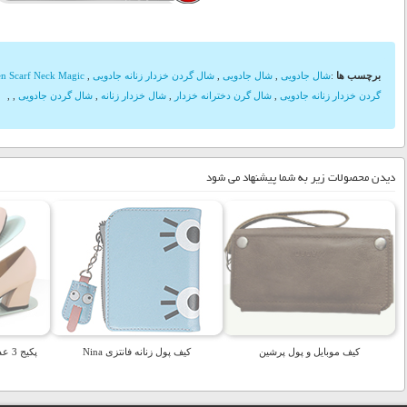
برچسب ها
:
شال جادویی
,
شال جادویی
,
شال گردن خزدار زنانه جادویی
,
 Scarf Neck Magic
گردن خزدار زنانه جادویی
,
شال گرن دخترانه خزدار
,
شال خزدار زنانه
,
شال گردن جادویی
,
,
دیدن محصولات زیر به شما پیشنهاد می شود
کیف موبایل و پول پرشین
کیف پول زنانه فانتزی Nina
پکیج 3 عددی نظم دهنده تاشو کفش