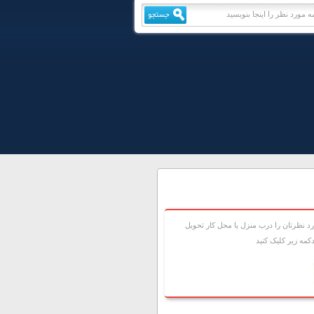
 نظرتان را درب منزل يا محل کار تحويل
مه زير کليک کنيد