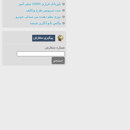
پاوربانک فراری 10000 میلی آمپر
ست سرویس طرح ونکلیف
توری نظم دهنده بین صندلی خودرو
واکس نانو آبگریز شیشه
شماره سفارش