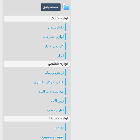
لوازم خانگی
دکوارسیون
لوازم آشپزخانه
کاربردی منزل
ابزار
لوازم شخصی
آرایش و زیبایی
عطر، ادوکلن، اسپری
بهداشت و مراقبت
زیور آلات
لوازم کودک
لوازم دیجیتال
دوربین
صوتی و تصویری