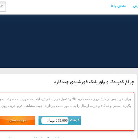
وش
تماس با ما
چراغ کمپینگ و پاوربانک خورشیدی چندکاره
براي خريد پس از کليک روي دکمه خريد کالا و تکميل فرم سفارش، ابتدا محصول يا محصولات مورد
بگيريد، سپس وجه کالا و هزينه ارسال را به مامور پست بپردازيد. جهت مشاهده فرم خريد، روي دک
259,000 تومان