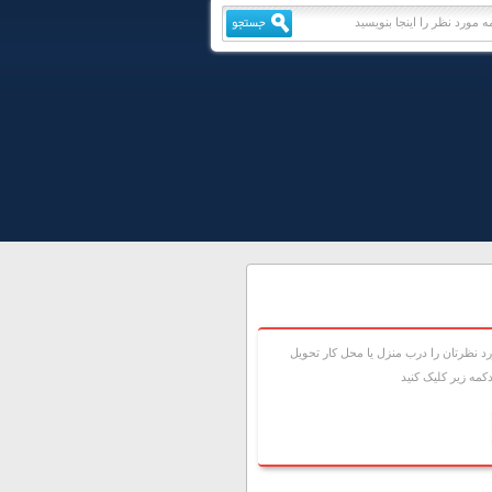
 نظرتان را درب منزل يا محل کار تحويل
مه زير کليک کنيد