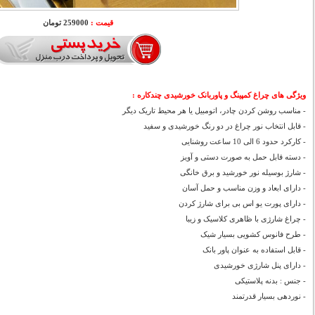
قیمت :
259000 تومان
ویژگی های چراغ کمپینگ و پاوربانک خورشیدی چندکاره :
- مناسب روشن ‌کردن چادر، اتومبیل یا هر محیط تاریک دیگر
- قابل انتخاب نور چراغ در دو رنگ خورشیدی و سفید
- کارکرد حدود 6 الی 10 ساعت روشنایی
- دسته قابل حمل به صورت دستی و آویز
- شارژ بوسیله نور خورشید و برق خانگی
- دارای ابعاد و وزن مناسب و حمل آسان
- دارای پورت یو اس بی برای شارژ کردن
- چراغ شارژی با ظاهری کلاسیک و زیبا
- طرح فانوس کشویی بسیار شیک
- قابل استفاده به عنوان پاور بانک
- دارای پنل شارژی خورشیدی
- جنس : بدنه پلاستیکی
- نوردهی بسیار قدرتمند