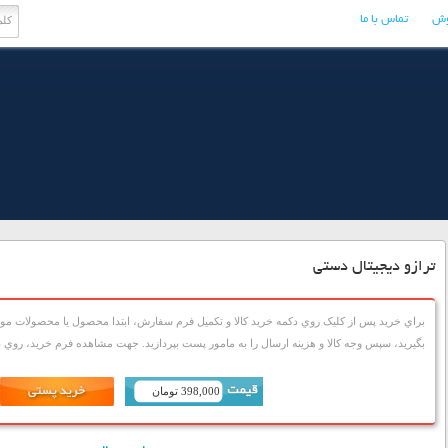
وش
تماس با ما
ترازو دیجیتال دستی
براي خريد پس از کليک روي دکمه خريد کالا و تکميل فرم سفارش، ابتدا محصول يا محصولات مورد
بگيريد، سپس وجه کالا و هزينه ارسال را به مامور پست بپردازيد. جهت مشاهده فرم خريد، روي دک
398,000 تومان