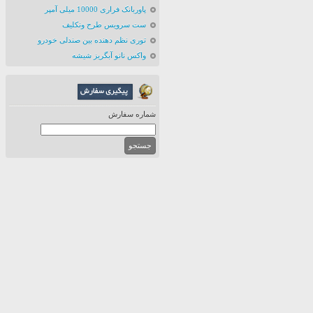
پاوربانک فراری 10000 میلی آمپر
ست سرویس طرح ونکلیف
توری نظم دهنده بین صندلی خودرو
واکس نانو آبگریز شیشه
شماره سفارش