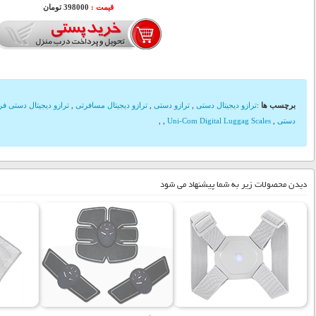
قیمت :
398000 تومان
برچسب ها
:
ترازو دیجیتال دستی
,
ترازو دستی
,
ترازو دیجیتال مسافرتی
,
ترازو دیجیتال دستی فر
دستی
,
Uni-Com Digital Luggag Scales
,
,
دیدن محصولات زیر به شما پیشنهاد می شود