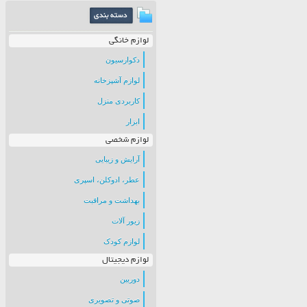
لوازم خانگی
دکوارسیون
لوازم آشپزخانه
کاربردی منزل
ابزار
لوازم شخصی
آرایش و زیبایی
عطر، ادوکلن، اسپری
بهداشت و مراقبت
زیور آلات
لوازم کودک
لوازم دیجیتال
دوربین
صوتی و تصویری