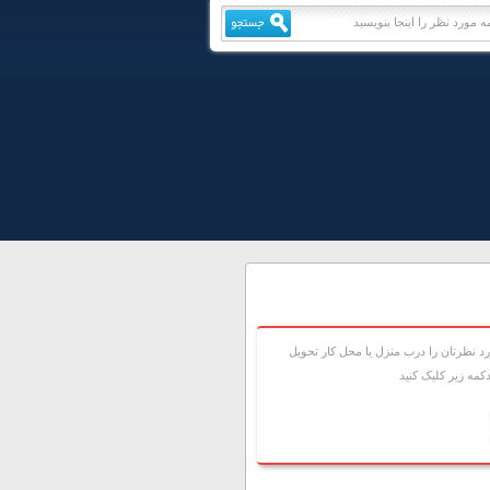
 نظرتان را درب منزل يا محل کار تحويل
مه زير کليک کنيد