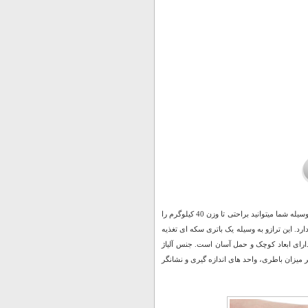
ترازو دیجیتال دستی وسیله ای کاربردی در هر خانه و همراه همیشگی در مسفارت می باشد، با این وسیله شما میتوانید براحتی تا وزن 40 کیلوگرم را
ی دارد. این ترازو به وسیله یک باتری سکه ای تغذیه
دارای ابعاد کوچک و حمل آسان است. جنس آلیاژ
ر میزان باطری، واحد های اندازه گیری و نشانگر