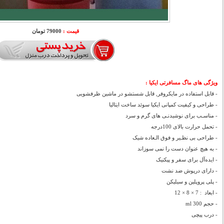
قیمت :
79000 تومان
ویژگی های ماگ مسافرتی ایکیا :
- قابل استفاده در مایکروفر, قابل شستشو در ماشین ظرفشویی
- طراحی و کیفیت کمپانی ایکیا سوئد ساخت ایتالیا
- مناسـب برای نوشیدنـی های گرم و سرد
- تحمل حرارت بالای 100درجه
- طراحی بی نظـیر و فوق الـعاده شیک
- به هیچ عنوان دست را نمی سوزاند
- ایده‌آل برای سفر و پیکنیک
- دارای درپوش ضد نشت
- پلی پروپلین و سیلیکن
- ابعاد : 7 × 8 × 12
- حجم 300 ml
- درب پیچی