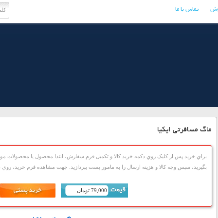
وش
تماس با ما
ماگ مسافرتی ایکیا
براي خريد پس از کليک روي دکمه خريد کالا و تکميل فرم سفارش، ابتدا محصول يا محصولات مورد
بگيريد، سپس وجه کالا و هزينه ارسال را به مامور پست بپردازيد. جهت مشاهده فرم خريد، روي دک
79,000 تومان