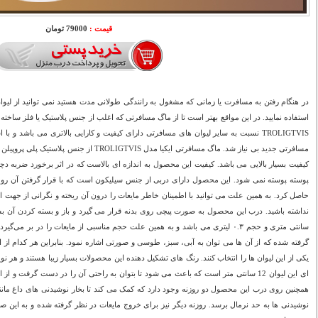
قیمت :
79000 تومان
در هنگام رفتن به مسافرت یا زمانی که مشغول به رانندگی طولانی مدت هستید نمی ‌توانید از لیو
استفاده نمایید. در این مواقع بهتر است تا از ماگ مسافرتی که اغلب از جنس پلاستیک یا فلز ساخت
TROLIGTVIS نسبت به سایر لیوان های مسافرتی دارای کیفیت و کارایی بالاتری می باشد و ب
مسافرتی جدید بی نیاز شد. ماگ مسافرتی ایکیا مدل IS
کیفیت بسیار بالایی می باشد. کیفیت این محصول به اندازه ای بالاست که در اثر برخورد ضربه 
پوسته پوسته نمی شود. این محصول دارای دربی از جنس سیلیکون است که با قرار گرفتن آن روی 
حاصل کرد. به همین علت می توانید با اطمینان خاطر مایعات را درون آن ریخته و نگرانی از جهت 
سانتی متری و حجم ۰.۳ لیتری می باشد و به همین علت حجم مناسبی از مایعات را در بر 
گرفته شده که از آن ها می توان به آبی، سبز، طوسی و صورتی اشاره نمود. بنابراین هر کدام از اع
یکی از این لیوان ها را انتخاب کنند. رنگ های تشکیل دهنده این محصولات بسیار زیبا هستند و هر ن
ای این لیوان 12 سانتی متر است که باعث می شود تا بتوان به راحتی آن را در دست گرفت 
همچنین روی درب این محصول دو روزنه وجود دارد که کمک می کند تا بخار نوشیدنی های داغ مانن
نوشیدنی ها به حد نرمال برسد. روزنه دیگر نیز برای خروج مایعات در نظر گرفته شده و به این ص