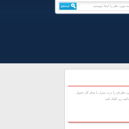
 نظرتان را درب منزل يا محل کار تحويل
مه زير کليک کنيد