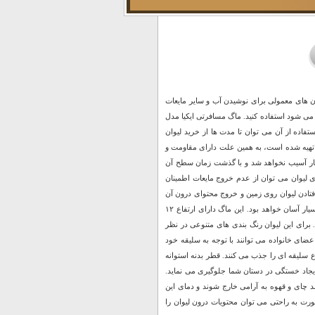
ان های معمولی برای نوشیدن آب و سایر مایعات
ه می شود استفاده کنید. ماگ مسافرتی ایکیا مدل
ا استفاده از آن می توان تا مدت ها از خرید لیوان
TROLIGTV از جنس پلاستیک پلی پروپیلن تهیه شده است، به همین علت دارای مقاومت و
دچار آسیب نخواهد شد و با گذشت زمان سطح آن
لیوان می ‌توان از عدم خروج مایعات اطمینان
افتادن لیوان روی زمین و خروج محتوای درون آن
نداشته باشید. درب این محصول به صورت پیچی روی بدنه قرار می گیرد و باز و بسته کردن آن بسیار آسان خواهد بود. این ماگ دارای ارتفاع ۱۲
می‌گیرد. برای این لیوان رنگ بندی های متنوعی در نظر
ضای خانواده می ‌توانند با توجه به سلیقه خود
وع سلیقه ای را جذب می کنند. قطر بدنه استوانه
و از ایجاد خستگی در دستان شما جلوگیری می نماید.
د چای و قهوه به آرامی خارج شوند و دمای این
ورت به راحتی می توان محتویات درون لیوان را