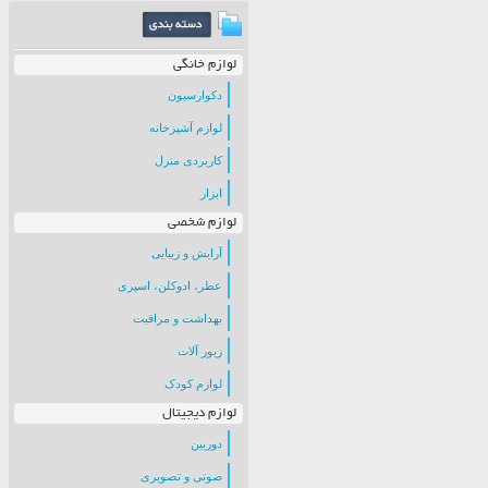
لوازم خانگی
دکوارسیون
لوازم آشپزخانه
کاربردی منزل
ابزار
لوازم شخصی
آرایش و زیبایی
عطر، ادوکلن، اسپری
بهداشت و مراقبت
زیور آلات
لوازم کودک
لوازم دیجیتال
دوربین
صوتی و تصویری