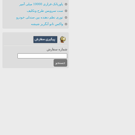
پاوربانک فراری 10000 میلی آمپر
ست سرویس طرح ونکلیف
توری نظم دهنده بین صندلی خودرو
واکس نانو آبگریز شیشه
شماره سفارش