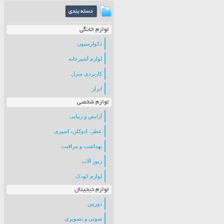
لوازم خانگی
دکوارسیون
لوازم آشپزخانه
کاربردی منزل
ابزار
لوازم شخصی
آرایش و زیبایی
عطر، ادوکلن، اسپری
بهداشت و مراقبت
زیور آلات
لوازم کودک
لوازم دیجیتال
دوربین
صوتی و تصویری