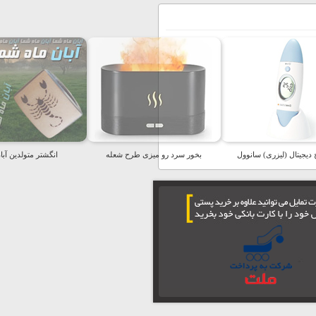
دیجیتال (لیزری) سانوول
بخور سرد رو میزی طرح شعله
انگشتر متولدین آبا