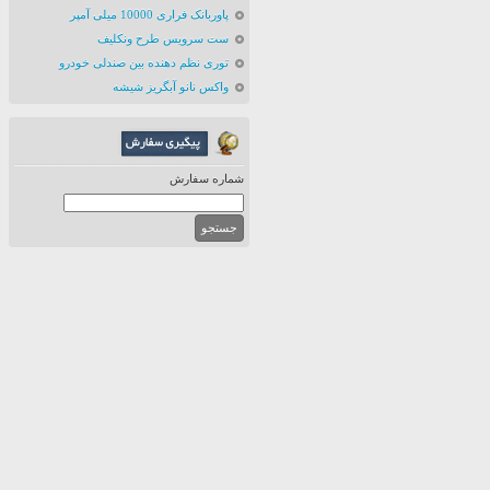
پاوربانک فراری 10000 میلی آمپر
ست سرویس طرح ونکلیف
توری نظم دهنده بین صندلی خودرو
واکس نانو آبگریز شیشه
شماره سفارش