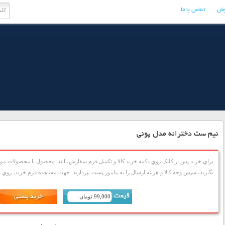
وش
تماس با ما
نیم ست دخترانه مدل پونی
براي خريد پس از کليک روي دکمه خريد کالا و تکميل فرم سفارش، ابتدا محصول يا محصولات مورد
بگيريد، سپس وجه کالا و هزينه ارسال را به مامور پست بپردازيد. جهت مشاهده فرم خريد، روي دک
99,000 تومان