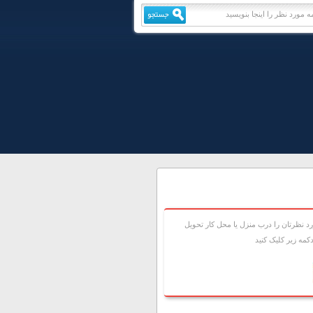
 نظرتان را درب منزل يا محل کار تحويل
مه زير کليک کنيد