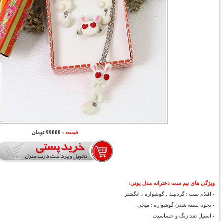
قیمت :
99000 تومان
ویژگی های
نیم ست دخترانه مدل پونی:
- اقلام ست : گردنبند ، گوشواره ، انگشتر
- نحوه بسته شدن گوشواره : میخی
- استیل ضد زنگ و حساسیت