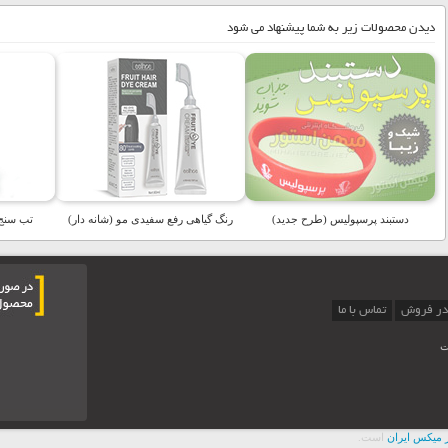
دیدن محصولات زیر به شما پیشنهاد می شود
دستبند پرسپولیس (طرح جدید)
رنگ گیاهی رفع سفیدی مو (شانه دار)
تب سنج 
در فروش
تماس با ما
ت
 ميکس ايران
است.