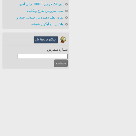
پاوربانک فراری 10000 میلی آمپر
ست سرویس طرح ونکلیف
توری نظم دهنده بین صندلی خودرو
واکس نانو آبگریز شیشه
شماره سفارش