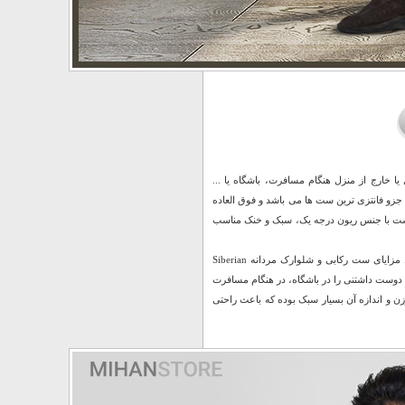
ا خارج از منزل هنگام مسافرت، باشگاه یا ...
ر عین حال که بسیار متفاوت است، جزو فانتزی ترین ست ها می باشد و فوق العاده
 ست با جنس ریون درجه یک، سبک و خنک مناسب
ست رکابی و شلوارک مردانه Siberian Husky دارای مدل رکابی و دارای چاپ بسیار شیک است. مزايای ست رکابی و شلوارک مردانه Siberian
 دوست داشتنی را در باشگاه، در هنگام مسافرت
 وزن و اندازه آن بسیار سبک بوده که باعث راحتی