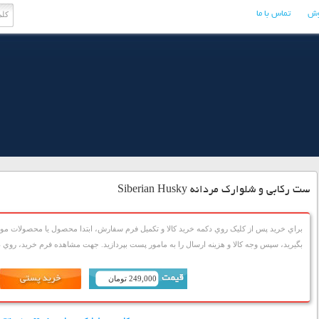
وش
تماس با ما
ست رکابی و شلوارک مردانه Siberian Husky
براي خريد پس از کليک روي دکمه خريد کالا و تکميل فرم سفارش، ابتدا محصول يا محصولات مورد
بگيريد، سپس وجه کالا و هزينه ارسال را به مامور پست بپردازيد. جهت مشاهده فرم خريد، روي دک
249,000 تومان