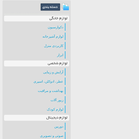
لوازم خانگی
دکوارسیون
لوازم آشپزخانه
کاربردی منزل
ابزار
لوازم شخصی
آرایش و زیبایی
عطر، ادوکلن، اسپری
بهداشت و مراقبت
زیور آلات
لوازم کودک
لوازم دیجیتال
دوربین
صوتی و تصویری