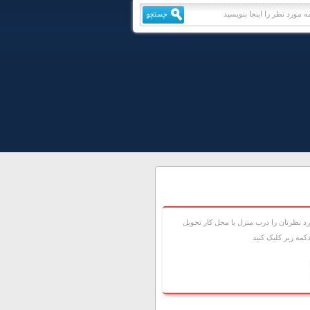
 نظرتان را درب منزل يا محل کار تحويل
مه زير کليک کنيد