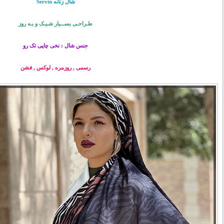
شال زنانه Servin
طـراحـی بســـیار شـیـک و بـه روز
جنس شال : نخی چاپی تک رو
رسمی , روزمره , لوکس , فشن