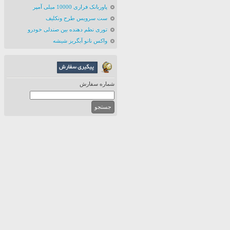
پاوربانک فراری 10000 میلی آمپر
ست سرویس طرح ونکلیف
توری نظم دهنده بین صندلی خودرو
واکس نانو آبگریز شیشه
شماره سفارش