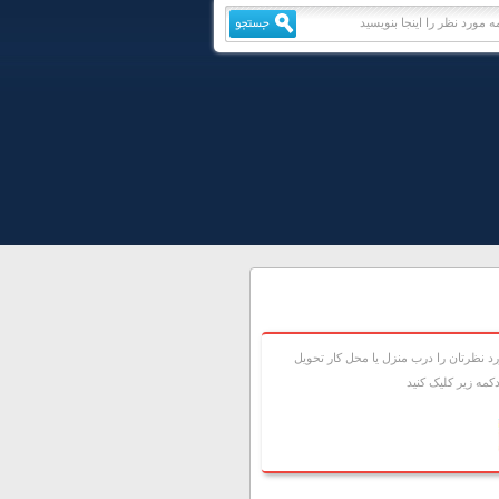
 نظرتان را درب منزل يا محل کار تحويل
مه زير کليک کنيد