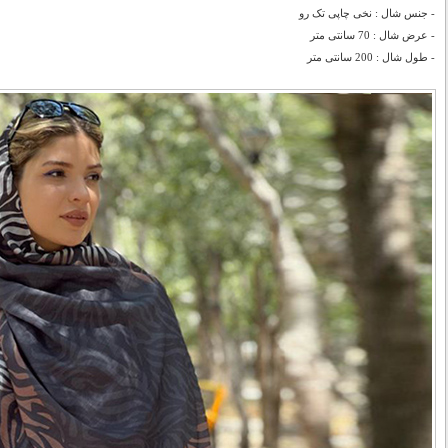
- جنس شال : نخی چاپی تک رو
- عرض شال : 70 سانتی متر
- طول شال : 200 سانتی متر