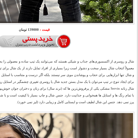
قیمت :
139000 تومان
شال و روسری از اکسسوری‌های جذاب و شیکی هستند که می‌توانند یک تیپ ساده و معمولی را به یک
معمولاً انتخاب شال بسیار سخت و دشوار است زیرا بسیاری از افراد تمایل دارند از یک شال برای ت
و شال تنها ابزارهایی برای حجاب و پوشاندن موی سر نیستند بلکه اگر درست و متناسب با استایل ا
برای ایجاد تنوع در تیپ می‌توان با یک مدل بستن جدید شال یا روسری تغییری چشمگیر در استایل روزا
شال زنانه Servin مشکی یکی از پرفروش‌ترین ها که (ترند سال) برای زنان و دختران جوا
با تمام رنگ ها و استایل ها همخوانی و جذابیت دارد. جنس شال و چاپ بسیار با کیفیت است و با شس
پرز نمی دهد. جنس این شال لطیف است و ایستایی کامل و زیبایی دارد (لیز نمی خورد).