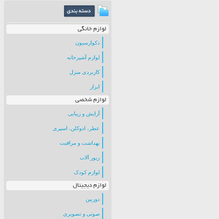
لوازم خانگی
دکوارسیون
لوازم آشپزخانه
کاربردی منزل
ابزار
لوازم شخصی
آرایش و زیبایی
عطر، ادوکلن، اسپری
بهداشت و مراقبت
زیور آلات
لوازم کودک
لوازم دیجیتال
دوربین
صوتی و تصویری