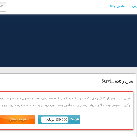
وش
تماس با ما
شال زنانه Servin
براي خريد پس از کليک روي دکمه خريد کالا و تکميل فرم سفارش، ابتدا محصول يا محصولات مورد
بگيريد، سپس وجه کالا و هزينه ارسال را به مامور پست بپردازيد. جهت مشاهده فرم خريد، روي دک
139,000 تومان