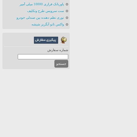
پاوربانک فراری 10000 میلی آمپر
ست سرویس طرح ونکلیف
توری نظم دهنده بین صندلی خودرو
واکس نانو آبگریز شیشه
شماره سفارش