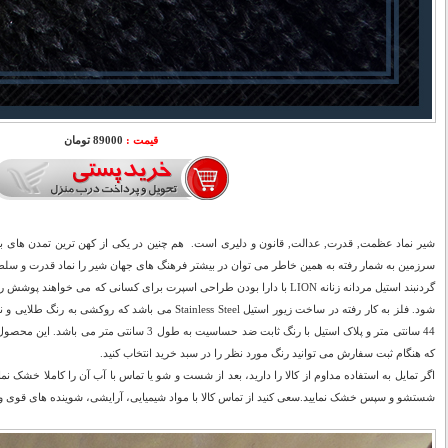
قیمت :
89000 تومان
شیر نماد عظمت, قدرت, عدالت, قانون و دلیری است. هم چنین در یکی از کهن ترین تمدن های ب
سرزمین به شمار رفته به همین خاطر می توان در بیشتر فرهنگ های جهان شیر را نماد قدرت و سل
گردنبند استیل مردانه زنانه LION با دارا بودن طراحی اسپرت برای کسانی که می خوا
شود. فلز به کار رفته در ساخت زیور استیل Stainless Steel می ب
44 سانتی متر و پلاک استیل با رنگ ثابت ضد حساسیت به 
که هنگام ثبت سفارش می توانید رنگ مورد نظر را در سبد خرید انتخاب کنید.
اگر تمایل به استفاده مداوم از کالا را دارید، بعد از شست و شو یا تماس با آب آن را کاملا خشک نم
شستشو و سپس خشک نمایید.سعی کنید از تماس کالا با مواد شیمیایی، آرایشی، شوینده های قوی و ا