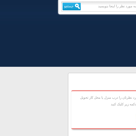
 نظرتان را درب منزل يا محل کار تحويل
مه زير کليک کنيد