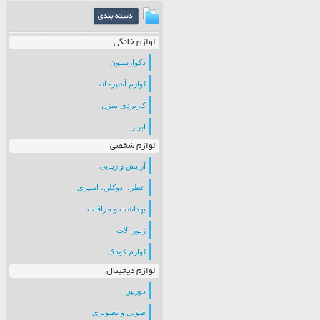
لوازم خانگی
دکوارسیون
لوازم آشپزخانه
کاربردی منزل
ابزار
لوازم شخصی
آرایش و زیبایی
عطر، ادوکلن، اسپری
بهداشت و مراقبت
زیور آلات
لوازم کودک
لوازم دیجیتال
دوربین
صوتی و تصویری