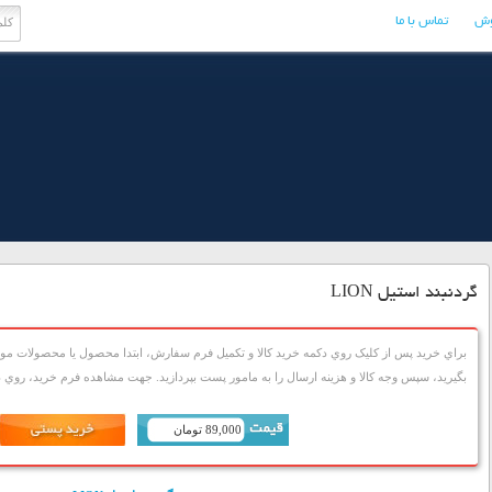
وش
تماس با ما
گردنبند استیل LION
براي خريد پس از کليک روي دکمه خريد کالا و تکميل فرم سفارش، ابتدا محصول يا محصولات مورد
بگيريد، سپس وجه کالا و هزينه ارسال را به مامور پست بپردازيد. جهت مشاهده فرم خريد، روي دک
89,000 تومان