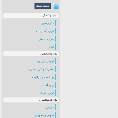
لوازم خانگی
دکوارسیون
لوازم آشپزخانه
کاربردی منزل
ابزار
لوازم شخصی
آرایش و زیبایی
عطر، ادوکلن، اسپری
بهداشت و مراقبت
زیور آلات
لوازم کودک
لوازم دیجیتال
دوربین
صوتی و تصویری