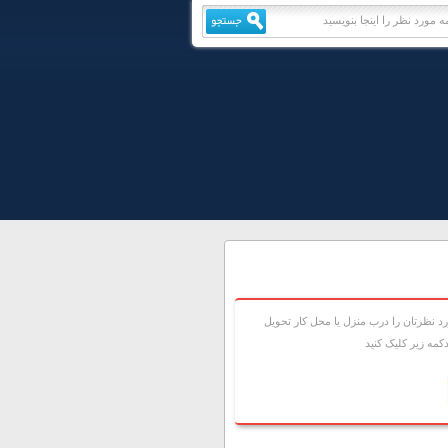
 نظرتان را درب منزل يا محل کار تحويل
مه زير کليک کنيد