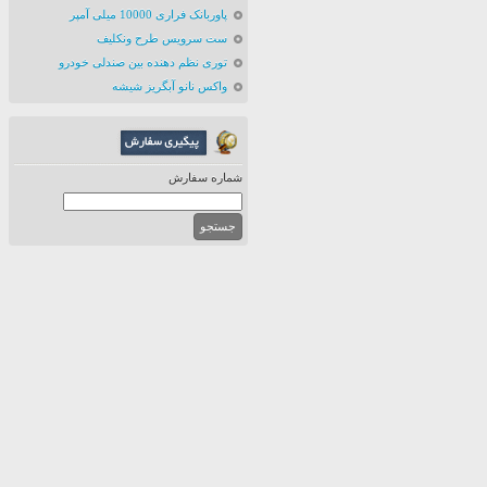
پاوربانک فراری 10000 میلی آمپر
ست سرویس طرح ونکلیف
توری نظم دهنده بین صندلی خودرو
واکس نانو آبگریز شیشه
شماره سفارش