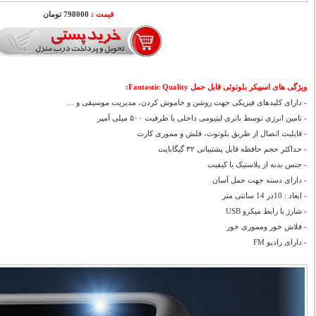
قیمت :
798000 تومان
ویژگی های
اسپیکر بلوتوثی قابل حمل Fantastic Quality:
- دارای کلیدهای فیزیکی جهت روشن و خاموش کردن، مدیریت موسیقی و …
- تامین انرژی توسط باتری لیتیومی داخلی با ظرفیت ۵۰۰ میلی آمپر
- قابلیت اتصال از طریق بلوتوث، فلش و مموری کارت
- حداکثر حجم حافظه قابل پشتیبانی ۳۲ گیگابایت
- جنس بدنه از پلاستیک با کیفیت
- دارای دسته جهت حمل آسان
- ابعاد : 10در 14 سانتی متر
- شارژ با رابط میکرو USB
- فلاش خور ومموری خور
- دارای رادیو FM