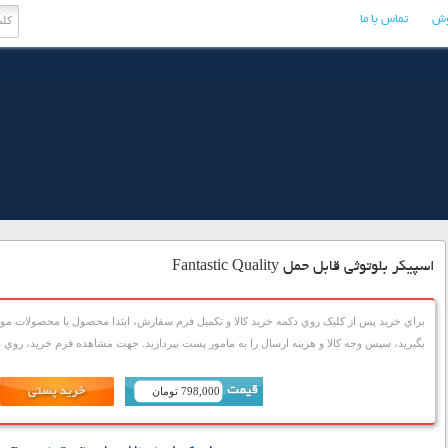
وش
تماس با ما
اسپیکر بلوتوثی قابل حمل Fantastic Quality
براي خريد پس از کليک روي دکمه خريد کالا و تکميل فرم سفارش، ابتدا محصول يا محصولات مورد
بگيريد، سپس وجه کالا و هزينه ارسال را به مامور پست بپردازيد. جهت مشاهده فرم خريد، روي دک
798,000 تومان