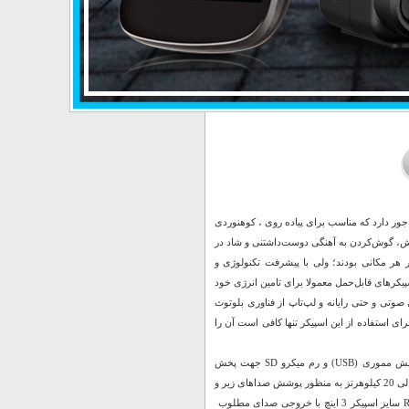
یا گریت نایس طراحی زیبا و جمع و جور دارد که مناسب برای پیاده روی ، کوهنوردی
ش، گوش‌کردن به آهنگی دوست‌داشتنی و شاد در
هر مکانی بودند؛ ولی با پیشرفت تکنولوژی و
پیکرهای قابل‌حمل معمولا برای تامین انرژی خود
 صوتی و حتی رایانه و لپ‌تاپ از فناوری بلوتوث
رای استفاده از این اسپیکر تنها کافی است آن را
نحوه ی اتصال به صورت بی سیم توسط بلوتوث با محدوده ی عملکرد 10 متر، با پشتیبانی از فلش مموری (USB) و رم میکرو SD جهت پخش
موسیقی حداکثر حجم حافظه قابل پشتیبانی 32 گیگابایت، پاسخ فرکانسی در محدوده ی 100 هرتز الی 20 کیلوهرتز به منظور پوشش صداهای زیر و
بم جنس بدنه از پلاستیک با کیفیت ABS ، دارای دسته جهت حمل آسان و مجهز به نورپردازی RGB سایز اسپیکر 3 اینچ با خروجی صدای مطلوب