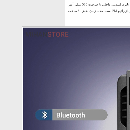
دارای کلیدهای فیزیکی جهت روشن و خاموش کردن، مدیریت موسیقی و … تامین انرژی توسط باتری لیتیومی داخلی با ظرفیت 500 میلی آمپر
امکان شارژ مجدد دستگاه توسط پورت MicroUSB و کابل همراه مجهز به نشانگر LED، با پشتیبانی از رادیو FM است. مدت زمان پخش 8 ساعت