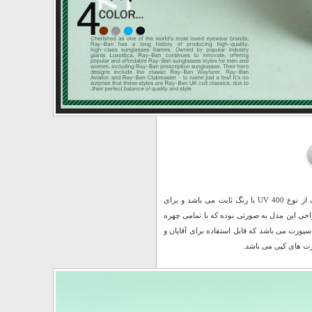
عینک آفتابی Rayban مدل BIOL جدیدترین عرضه کمپانی معتبر Ray Ban می باشد. لنز این عینک از نوع UV 400 با رنگ ثابت می باشد و برای
احی این مدل به صورتی بوده که با تمامی چهره
رت می باشد که قابل استفاده برای آقایان و