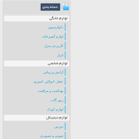
لوازم خانگی
دکوارسیون
لوازم آشپزخانه
کاربردی منزل
ابزار
لوازم شخصی
آرایش و زیبایی
عطر، ادوکلن، اسپری
بهداشت و مراقبت
زیور آلات
لوازم کودک
لوازم دیجیتال
دوربین
صوتی و تصویری