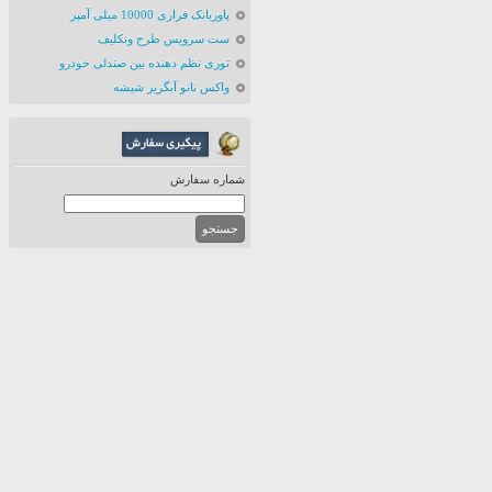
پاوربانک فراری 10000 میلی آمپر
ست سرویس طرح ونکلیف
توری نظم دهنده بین صندلی خودرو
واکس نانو آبگریز شیشه
شماره سفارش