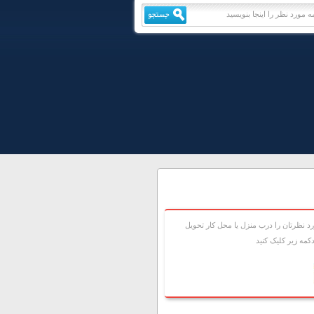
 نظرتان را درب منزل يا محل کار تحويل
مه زير کليک کنيد