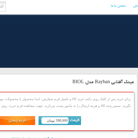
وش
تماس با ما
عینک آفتابی Rayban مدل BIOL
براي خريد پس از کليک روي دکمه خريد کالا و تکميل فرم سفارش، ابتدا محصول يا محصولات مورد
بگيريد، سپس وجه کالا و هزينه ارسال را به مامور پست بپردازيد. جهت مشاهده فرم خريد، روي دک
398,000 تومان