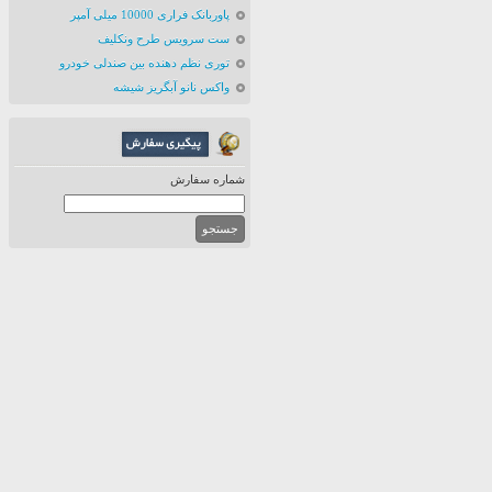
پاوربانک فراری 10000 میلی آمپر
ست سرویس طرح ونکلیف
توری نظم دهنده بین صندلی خودرو
واکس نانو آبگریز شیشه
شماره سفارش