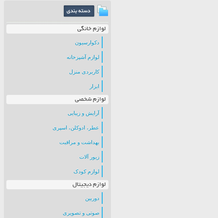
لوازم خانگی
دکوارسیون
لوازم آشپزخانه
کاربردی منزل
ابزار
لوازم شخصی
آرایش و زیبایی
عطر، ادوکلن، اسپری
بهداشت و مراقبت
زیور آلات
لوازم کودک
لوازم دیجیتال
دوربین
صوتی و تصویری