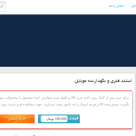
وش
تماس با ما
استند فنری و نگهدارنده موبایل
براي خريد پس از کليک روي دکمه خريد کالا و تکميل فرم سفارش، ابتدا محصول يا محصولات مورد
بگيريد، سپس وجه کالا و هزينه ارسال را به مامور پست بپردازيد. جهت مشاهده فرم خريد، روي دک
189,000 تومان