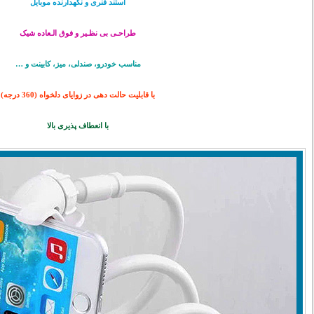
استند فنری و نگهدارنده موبایل
طراحـی بی نظـیر و فوق الـعاده شیک
مناسب خودرو، صندلی، میز، کابینت و …
با قابلیت حالت دهی در زوایای دلخواه (360 درجه)
با انعطاف پذیری بالا