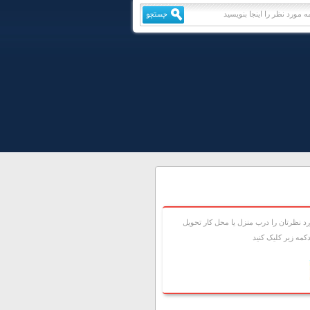
 نظرتان را درب منزل يا محل کار تحويل
مه زير کليک کنيد