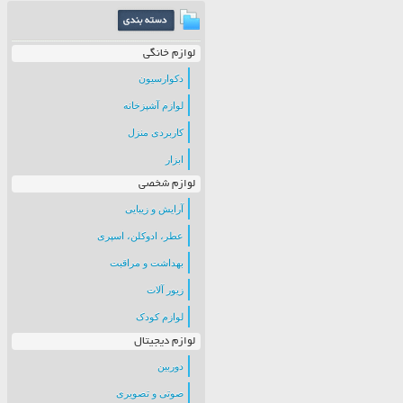
لوازم خانگی
دکوارسیون
لوازم آشپزخانه
کاربردی منزل
ابزار
لوازم شخصی
آرایش و زیبایی
عطر، ادوکلن، اسپری
بهداشت و مراقبت
زیور آلات
لوازم کودک
لوازم دیجیتال
دوربین
صوتی و تصویری