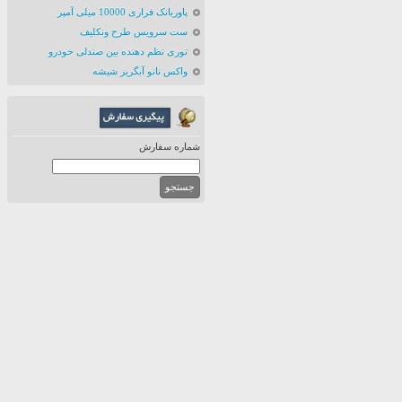
پاوربانک فراری 10000 میلی آمپر
ست سرویس طرح ونکلیف
توری نظم دهنده بین صندلی خودرو
واکس نانو آبگریز شیشه
شماره سفارش