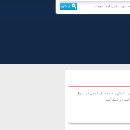
 نظرتان را درب منزل يا محل کار تحويل
مه زير کليک کنيد