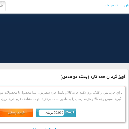
وش
تماس با ما
آویز گردان همه کاره (بسته دو عددی)
براي خريد پس از کليک روي دکمه خريد کالا و تکميل فرم سفارش، ابتدا محصول يا محصولات مورد
بگيريد، سپس وجه کالا و هزينه ارسال را به مامور پست بپردازيد. جهت مشاهده فرم خريد، روي دک
79,000 تومان