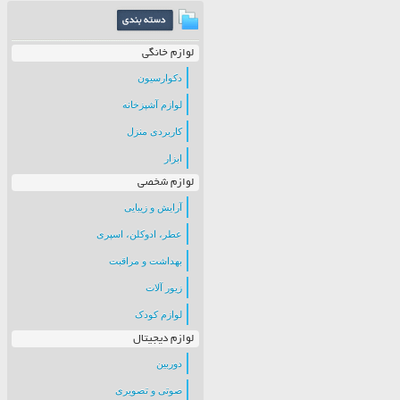
لوازم خانگی
دکوارسیون
لوازم آشپزخانه
کاربردی منزل
ابزار
لوازم شخصی
آرایش و زیبایی
عطر، ادوکلن، اسپری
بهداشت و مراقبت
زیور آلات
لوازم کودک
لوازم دیجیتال
دوربین
صوتی و تصویری