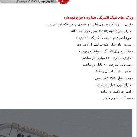
ویژگی های فندک الکتریکی (شارژی) چراغ قوه دار
:
- قابل شارژ با آداپتور، پنل های خورشیدی، پاور بانک، لپ تاپ و …
- دارای چراغ قوه (COB) بسیار قوی چند حالته
- نوع احتراق و سوخت الکتریکی (شارژی)
- مدت زمان شارژ شدن: کمتر از ۲ ساعت
- مناسب برای کمپینگ ، استفاده روزمره
- ظرفیت باتری ۲۲۰ میلی آمپر ساعتی
- ضد باد تا سرعت ۸۰ مایل در ساعت
- جنس بدنه از استیل و ABS
- پورت شارژ USB تایپ سی
- دارای گیره قفل آب بندی
- استارت دکمه ای ساده
- ضد آب تا عمق 5 متر