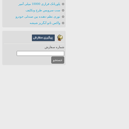
پاوربانک فراری 10000 میلی آمپر
ست سرویس طرح ونکلیف
توری نظم دهنده بین صندلی خودرو
واکس نانو آبگریز شیشه
شماره سفارش