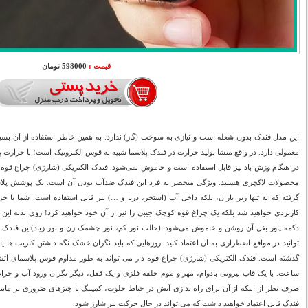
قیمت :
598000 تومان
این مدل فندک بدون شعله است و نیازی به سوخت (گاز) ندارد. به همین خاطر استفاده از آن بس
معمولی دارد. در واقع منشا تولید حرارت در فندک پلاسما شبیه به قوس الکترونیک است؛ با حرارت پای
در هنگام وزش باد نیز قابل استفاده است و خاموش نمی‌شود. فندک الکتریکی (شارژی) چراغ قوه دار
محصولات لاکچری هستند. ویژگی منحصر به فرد این فندک ضدآب بودن آن است. یک پوشش پل
گرفته که نه تنها زیر باران، بلکه داخل آب (استخر، دریا و …) نیز قابل استفاده است. شما ب
دکمه پاور بغل آن روشن و خاموش می‌شود. (حالت نور کم، نور چشمک زن و نور زیاد)این فندک
توانید در مواقع اضطراری به آن اعتماد کنید. روزهایی که باید نگران خشک نگه داشتن کبریت ه
ساعت. با یک قاب بیرونی بادوام، مهر و موم حلقه فلزی و یک قفل، دیگر نگران ورود آب و خرا
صرف نظر از اینکه از آن برای راه‌اندازی آتش در حیاط خلوت، کمپینگ یا چیزهای ضروری تر مانن
فندک قابل اعتماد خواهید داشت که می تواند در حال حرکت نیز شارژ شود.