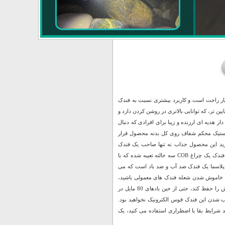
یار راحت است و کاربرد بیشتری نسبت به فندک
ین تر، که توانایی بالاتری در روشن کردن دارد و
 هدیه ای ارزنده و زیبا برای افرادی که دنبال
استیک محکم شفاف روی کل بدنه محصول قرار
ا خرید این محصول جذاب نه تنها صاحب یک فندک
کاربردی خواهید شد بلکه یک چراغ قوه کوچک جیبی را نیز از آن خود خواهید کرد! روی بدنه این فندک یک چراغ COB سه حالته تعبیه شده که با
 پلاسما یک فندک ضد آب و ضد باد است که می
ا یا خاموش شدن شعله فندک های معمولی باشید،
گذشته است. فندک الکتریکی (شارژی) چراغ قوه دار می تواند به طور مداوم قوس پلاسمای آتش را حفظ کند، حتی از حین بادهای 80 مایل در
ب شدن این فندک قوس الکترونیک نخواهید بود.
د شرایط بقا یا اضطراری استفاده می کنید، یک