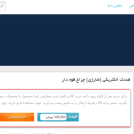
وش
تماس با ما
فندک الکتریکی (شارژی) چراغ قوه دار
براي خريد پس از کليک روي دکمه خريد کالا و تکميل فرم سفارش، ابتدا محصول يا محصولات مورد
بگيريد، سپس وجه کالا و هزينه ارسال را به مامور پست بپردازيد. جهت مشاهده فرم خريد، روي دک
598,000 تومان