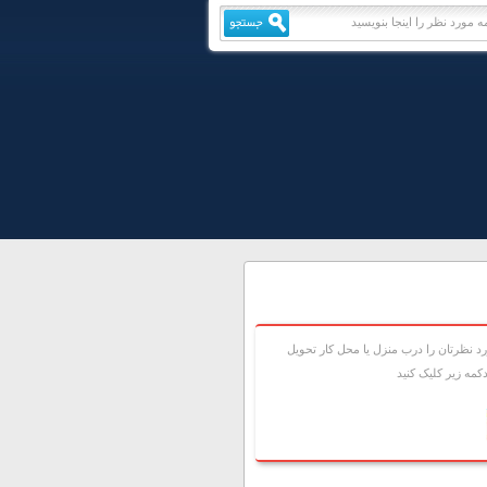
 نظرتان را درب منزل يا محل کار تحويل
مه زير کليک کنيد