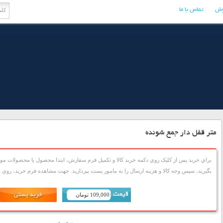
وش
تماس با ما
متر قفل دار جمع شونده
براي خريد پس از کليک روي دکمه خريد کالا و تکميل فرم سفارش، ابتدا محصول يا محصولات مورد
بگيريد، سپس وجه کالا و هزينه ارسال را به مامور پست بپردازيد. جهت مشاهده فرم خريد، روي دک
109,000 تومان