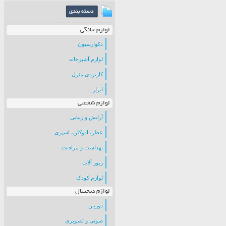
لوازم خانگی
دکوارسیون
لوازم آشپزخانه
کاربردی منزل
ابزار
لوازم شخصی
آرایش و زیبایی
عطر، ادوکلن، اسپری
بهداشت و مراقبت
زیور آلات
لوازم کودک
لوازم دیجیتال
دوربین
صوتی و تصویری