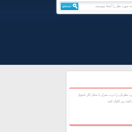
 نظرتان را درب منزل يا محل کار تحويل
مه زير کليک کنيد