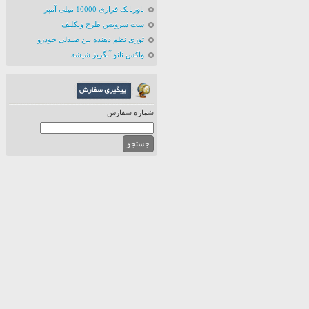
پاوربانک فراری 10000 میلی آمپر
ست سرویس طرح ونکلیف
توری نظم دهنده بین صندلی خودرو
واکس نانو آبگریز شیشه
شماره سفارش