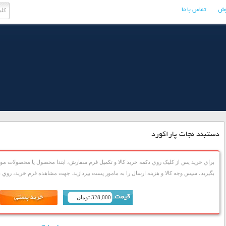
وش
تماس با ما
دستبند نجات پاراکورد
براي خريد پس از کليک روي دکمه خريد کالا و تکميل فرم سفارش، ابتدا محصول يا محصولات مورد
بگيريد، سپس وجه کالا و هزينه ارسال را به مامور پست بپردازيد. جهت مشاهده فرم خريد، روي دک
328,000 تومان