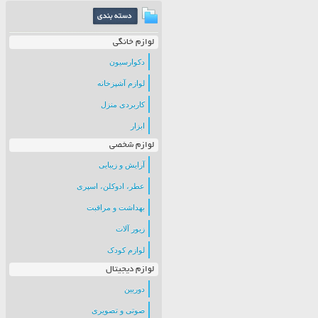
لوازم خانگی
دکوارسیون
لوازم آشپزخانه
کاربردی منزل
ابزار
لوازم شخصی
آرایش و زیبایی
عطر، ادوکلن، اسپری
بهداشت و مراقبت
زیور آلات
لوازم کودک
لوازم دیجیتال
دوربین
صوتی و تصویری