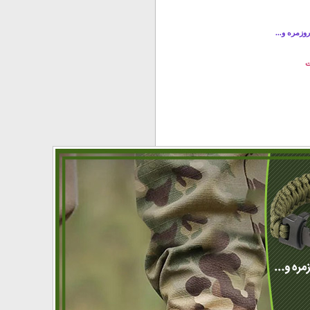
زمره و...
ت