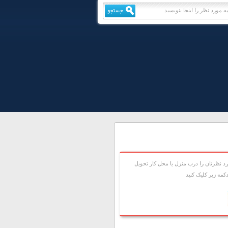
 نظرتان را درب منزل يا محل کار تحويل
مه زير کليک کنيد