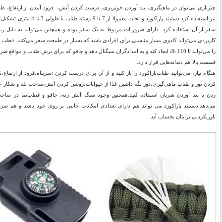
چتربازی می‌‌توان در ماهیگیری، بند آوردن خونریزی، درست کردن آتش، فرود آمدن از ارتفاع، طنا
نیز استفاده کرد.دستبند پاراکور
سفر از آن استفاده کرد. دارای ضروریات مربوط به یک سفر بوده و همچنین می‌‌تواند به دلیل زیبا
کاربردی می‌‌تواند کادوی بسیار مناسبی برای افرادی باشد که بسیار در طبیعت سفر می‌‌کنند. 
را می‌تواند تا 110 db ایجاد کند و به امدادگران سیگنال دهد و چاقو که برای برش طناب و 
قسمت بالا هم دندانه‌هایی قرار دارد.
هنگام نیاز، می‌توانید طناب‌پاراکورد را باز کنید و از آن برای درست کردن :سرپناه،فرود از ارت
کردن تور و طناب ماهی‌گیری،دور نگه داشتن غذا از حیوانات،روشن کردن آتش،ساخت تله و شکار حیو
زدن یا بند آوردن شریان استفاده کنید.همچنین وجود سنگ آتش زنه، چاقو و قطب‌نما در ساخت 
می‌دهد.دستبند پاراکورد می تواند هم دارای تعدادی امکانات جانبی بر روی خود باشد و هم صر
باورنکردنی برایتان بحساب آید.