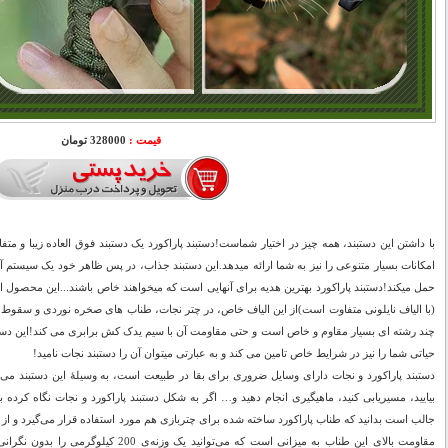
قیمت :
328000 تومان
با داشتن این دستبند، همه چیز در اختیار شماست!دستبند پاراکورد یک دستبند فوق العاده زیبا و م
امکانات بسیار متنوعی را نیز به شما ارائه میدهد.این دستبند جذاب، در پس ظاهر خود یک سیستم 
حمل میکند!دستبند پاراکورد بهترین هدیه برای آنهایی است که میخواهند خاص باشند...این محصول 
(با الیاف نایلونی متفاوت است)از این الیاف خاص، در چتر نجات، طناب های صخره نوردی و سقوط 
چند رشته ای بسیار مقاوم و خاص است و حتی مقاومت آن با سیم یدک کش برابری می کند!این دستبند 
حیاتی شما را نیز در شرایط خاص تامین می کند و به عبارتی میتوان آن را دستبند نجات نامید!
دستبند پاراکورد و نجات دارای وسایل ضروری برای بقا در طبیعت است، به وسیلۀ این دستبند می‌‌تو
بیایید، مسیریابی کنید، ماهیگیری انجام دهید و… اگر به شکل دستبند پاراکورد و نجات نگاه کرده
جالب است بدانید که طناب پاراکورد ساخته شده برای چتربازی هم مورد استفاده قرار می‌‌گیرد و از
مقاومت بالای این طناب به میزانی است که می‌‌توان