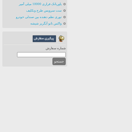
پاوربانک فراری 10000 میلی آمپر
ست سرویس طرح ونکلیف
توری نظم دهنده بین صندلی خودرو
واکس نانو آبگریز شیشه
شماره سفارش