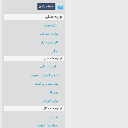
لوازم خانگی
دکوارسیون
لوازم آشپزخانه
کاربردی منزل
ابزار
لوازم شخصی
آرایش و زیبایی
عطر، ادوکلن، اسپری
بهداشت و مراقبت
زیور آلات
لوازم کودک
لوازم دیجیتال
دوربین
صوتی و تصویری