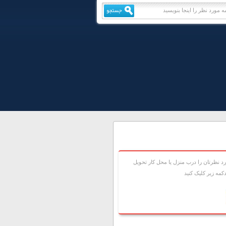
 نظرتان را درب منزل يا محل کار تحويل
مه زير کليک کنيد