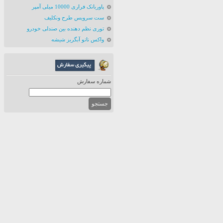
پاوربانک فراری 10000 میلی آمپر
ست سرویس طرح ونکلیف
توری نظم دهنده بین صندلی خودرو
واکس نانو آبگریز شیشه
شماره سفارش