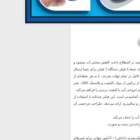
 باشید در اصطلاح باعث کاهش سختی آب میشود و
بسیار مناسب استفاده برای نوشیدن شستشو و تبخ غذا میباشد، این محصول دارای دو فیلتر یدک که جمعا با فیلتر دستگاه 3 فیلتر برای شما ارسال
امل در تمام جهات بچرخد، تا به هر نقطه‌ای از
سینک یا روشویی دسترسی پیدا کند و امکان شستشوی راحت را بدهد. این سر شیر آب، با استفاده از ترکیبی از مواد باکیفیت و پلاستیک ABS، عمر
و خروجی آبی با کیفیت برتری را فراهم می‌کند.
شامیدنی است. این فیلتر چندلایه با استفاده از
شفاف‌تر و سالم‌تری ارائه می‌دهد. طراحی چرخشی آن
راحت‌تر دست و صورت.
 برای ۹۹% شیرهای آب استاندارد با سری ۲۲ میلی‌متری (بیرونی) و ۲۴ میلی‌متری (داخلی) + آداپتور جهانی برای شیرهای