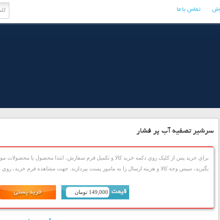
وش
تماس با ما
سرشیر تصفیه آب پر فشار
براي خريد پس از کليک روي دکمه خريد کالا و تکميل فرم سفارش، ابتدا محصول يا محصولات مورد
بگيريد، سپس وجه کالا و هزينه ارسال را به مامور پست بپردازيد. جهت مشاهده فرم خريد، روي دک
149,000 تومان