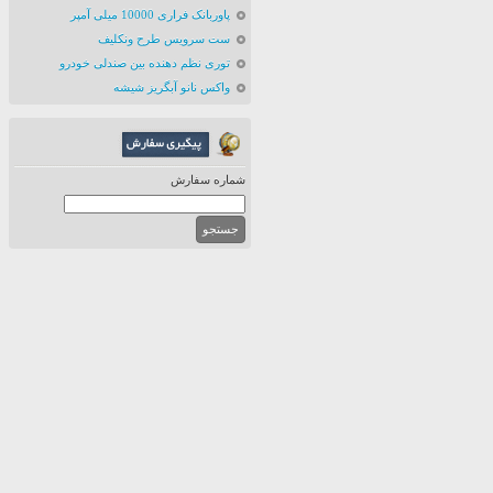
پاوربانک فراری 10000 میلی آمپر
ست سرویس طرح ونکلیف
توری نظم دهنده بین صندلی خودرو
واکس نانو آبگریز شیشه
شماره سفارش