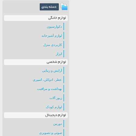
لوازم خانگی
دکوارسیون
لوازم آشپزخانه
کاربردی منزل
ابزار
لوازم شخصی
آرایش و زیبایی
عطر، ادوکلن، اسپری
بهداشت و مراقبت
زیور آلات
لوازم کودک
لوازم دیجیتال
دوربین
صوتی و تصویری