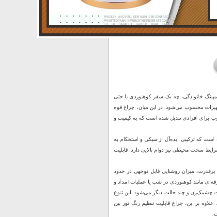
کمپینگ خانوادگی، چه یک سفر کوهنوردی یا حتی
هیزات محسوب می‌شود. در این میان، چراغ قوه
نه‌های محبوب برای افرادی تبدیل شده است که به کیفیت و
گرم و ابعاد ۲۵ × ۵ × ۱۰ سانتی‌متر طراحی شده است که ترکیبی ایده‌آل از سبکی و استحکام به
شرایط سخت محیطی نیز دوام بالایی دارد. قابلیت
دت نور و حالت‌های روشنایی چراغ قوه حرفه ای چندکاره YESNICE به لطف لامپ‌های LED پرقدرت، میزان روشنایی قابل توجهی در حدود
رفه‌ای مانند کوهنوردی در شب یا عملیات امداد و
ر ملایم، حالت چشمک‌زن و چند حالت دیگر می‌شود. این تنوع
 علاوه بر این، چراغ قابلیت تنظیم رنگ نور بین
ت.