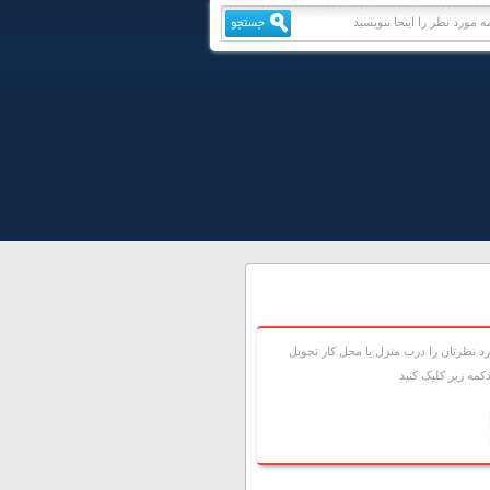
 نظرتان را درب منزل يا محل کار تحويل
مه زير کليک کنيد