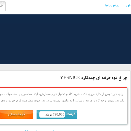
وش
تماس با ما
چراغ قوه حرفه ای چندکاره YESNICE
براي خريد پس از کليک روي دکمه خريد کالا و تکميل فرم سفارش، ابتدا محصول يا محصولات مورد
بگيريد، سپس وجه کالا و هزينه ارسال را به مامور پست بپردازيد. جهت مشاهده فرم خريد، روي دک
798,000 تومان