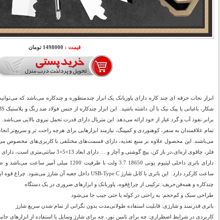
قیمت :
1498000 تومان
ابزار نجات حرفه ای چند کاره دارای پاوربانک یک ابزار چندمنظوره و چندکاره می‌باشد که می‌توانید
برابر نفوذ آب و گرد غبار از خود ارائه می‌دهد. این متریال دارای قدرت تحمل نیروی بالایی می‌باشد.
تمام علاقمندان به سفر، کوهنوردی و کمپینگ، نیازمند ابزارهایی برای هرچه راحت تر و سریع‌تر انج
می‌باشند. این محصول علاوه بر منبع تغذیه، دارای قسمت‌های مختلفی با کاربری‌های مخصوص می‌با
فلز، چاقوی اره‌ای،در باز کن، پیچ گوشتی و آچار و … دارای ابعاد 13×5×3 سانتی‌متری است، دارای وزن تقریبی 185 گرم می‌باشد.
ساعت کارکرد دارد. این باتری با کابل شارژ USB-Type C داخل جعبه آن شارژ می‌شود. چراغ قوه این ابزار نیز دارای 3 حالت روشنایی می‌باشد.
چندکاره و همه‌فن‌حریف: ترکیبی از چراغ‌قوه، پاوربانک و ابزارهای ضروری در یک دستگاه
طراحی سبک و کم‌حجم: به راحتی در کوله یا حتی جیب جا می‌شود
باتری قدرتمند و شارژی: قابلیت استفاده طولانی‌مدت بدون نگرانی از تمام شدن سریع شارژ
کاربردی در شرایط اضطراری: چه برای تامین نور، چه برای شارژ وسایل یا استفاده از ابزارهای جانب