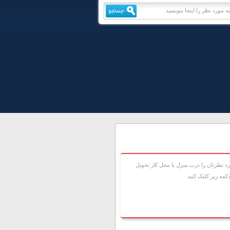
 نظرتان را درب منزل يا محل کار تحويل
مه زير کليک کنيد