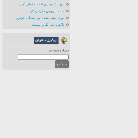
پاوربانک فراری 10000 میلی آمپر
ست سرویس طرح ونکلیف
توری نظم دهنده بین صندلی خودرو
واکس نانو آبگریز شیشه
شماره سفارش