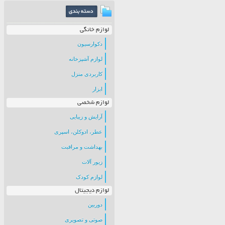
لوازم خانگی
دکوارسیون
لوازم آشپزخانه
کاربردی منزل
ابزار
لوازم شخصی
آرایش و زیبایی
عطر، ادوکلن، اسپری
بهداشت و مراقبت
زیور آلات
لوازم کودک
لوازم دیجیتال
دوربین
صوتی و تصویری