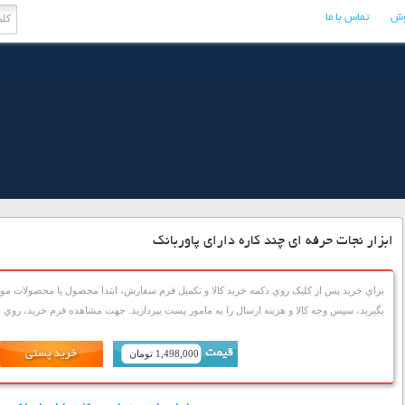
وش
تماس با ما
ابزار نجات حرفه ای چند کاره دارای پاوربانک
براي خريد پس از کليک روي دکمه خريد کالا و تکميل فرم سفارش، ابتدا محصول يا محصولات مورد
بگيريد، سپس وجه کالا و هزينه ارسال را به مامور پست بپردازيد. جهت مشاهده فرم خريد، روي دک
1,498,000 تومان