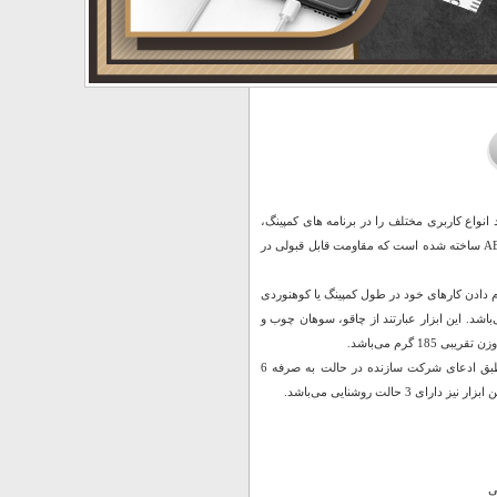
 انواع کاربری مختلف را در برنامه ‌های کمپینگ،
شکار، باغبانی یا پیک نیک با آن داشته باشید. این ابزار چندکاره از جنس فولاد ضد زنگ و پلاستیک ABS ساخته شده است که مقاومت قابل قبولی در
ام دادن کارهای خود در طول کمپینگ یا کوهنوردی
شد. این ابزار عبارتند از چاقو، سوهان چوب و
دارای باتری داخلی لیتیوم یونی 18650 3.7 ولت با ظرفیت 1200 میلی آمپر ساعت می‌باشد و طبق ادعای شرکت سازنده در حالت به صرفه 6
ی