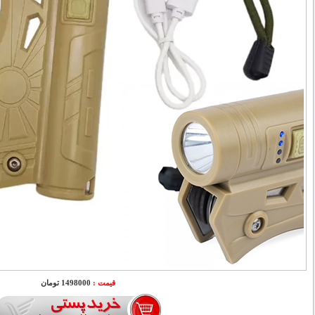
قیمت :
1498000 تومان