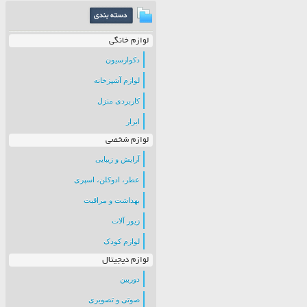
لوازم خانگی
دکوارسیون
لوازم آشپزخانه
کاربردی منزل
ابزار
لوازم شخصی
آرایش و زیبایی
عطر، ادوکلن، اسپری
بهداشت و مراقبت
زیور آلات
لوازم کودک
لوازم دیجیتال
دوربین
صوتی و تصویری