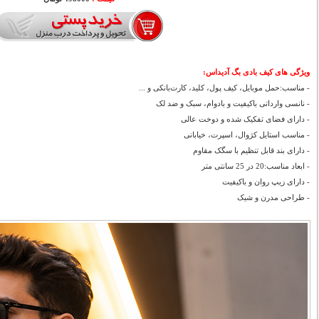
ویژگی های کیف بادی بگ آدیداس:
- مناسب:حمل موبایل، کیف پول، کلید، کارت‌بانکی و ...
- نانسی وارداتی باکیفیت و بادوام، سبک و ضد لک
- دارای فضای تفکیک شده و دوخت عالی
- مناسب استایل کژوال، اسپرت، خیابانی
- دارای بند قابل تنظیم با سگک مقاوم
- ابعاد مناسب:20 در 25 سانتی متر
- دارای زیپ روان و باکیفیت
- طراحی مدرن و شیک