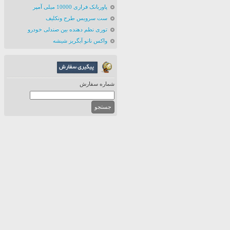
پاوربانک فراری 10000 میلی آمپر
ست سرویس طرح ونکلیف
توری نظم دهنده بین صندلی خودرو
واکس نانو آبگریز شیشه
شماره سفارش