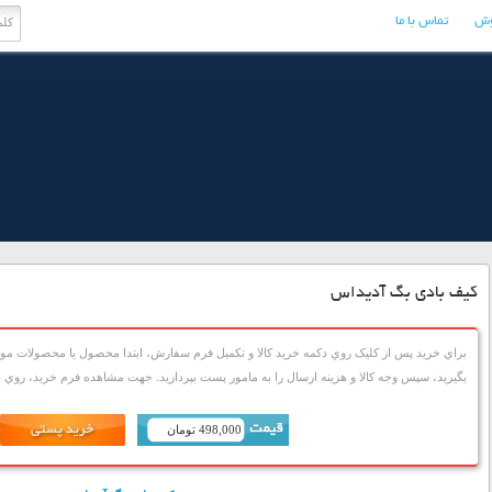
وش
تماس با ما
کیف بادی بگ آدیداس
براي خريد پس از کليک روي دکمه خريد کالا و تکميل فرم سفارش، ابتدا محصول يا محصولات مورد
بگيريد، سپس وجه کالا و هزينه ارسال را به مامور پست بپردازيد. جهت مشاهده فرم خريد، روي دک
498,000 تومان