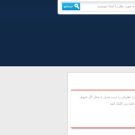
 نظرتان را درب منزل يا محل کار تحويل
مه زير کليک کنيد