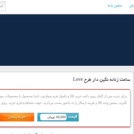
وش
تماس با ما
ساعت زنانه نگین دار طرح Love
براي خريد پس از کليک روي دکمه خريد کالا و تکميل فرم سفارش، ابتدا محصول يا محصولات مورد
بگيريد، سپس وجه کالا و هزينه ارسال را به مامور پست بپردازيد. جهت مشاهده فرم خريد، روي دک
49,000 تومان