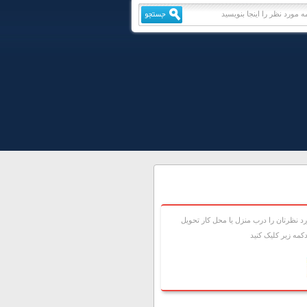
 نظرتان را درب منزل يا محل کار تحويل
مه زير کليک کنيد