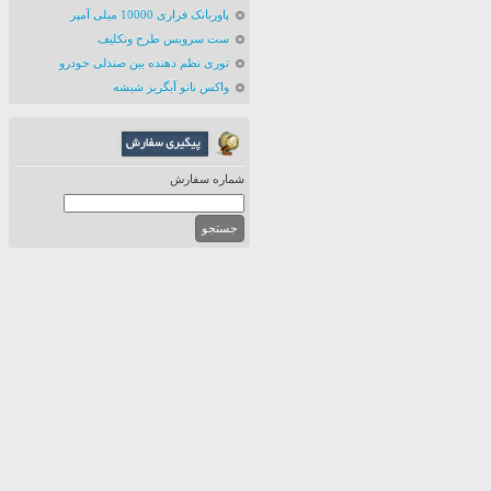
پاوربانک فراری 10000 میلی آمپر
ست سرویس طرح ونکلیف
توری نظم دهنده بین صندلی خودرو
واکس نانو آبگریز شیشه
شماره سفارش