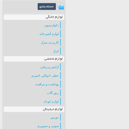
لوازم خانگی
دکوارسیون
لوازم آشپزخانه
کاربردی منزل
ابزار
لوازم شخصی
آرایش و زیبایی
عطر، ادوکلن، اسپری
بهداشت و مراقبت
زیور آلات
لوازم کودک
لوازم دیجیتال
دوربین
صوتی و تصویری