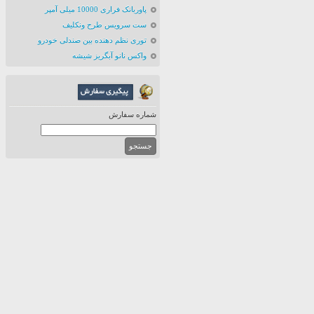
پاوربانک فراری 10000 میلی آمپر
ست سرویس طرح ونکلیف
توری نظم دهنده بین صندلی خودرو
واکس نانو آبگریز شیشه
شماره سفارش