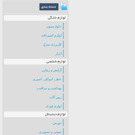
لوازم خانگی
دکوارسیون
لوازم آشپزخانه
کاربردی منزل
ابزار
لوازم شخصی
آرایش و زیبایی
عطر، ادوکلن، اسپری
بهداشت و مراقبت
زیور آلات
لوازم کودک
لوازم دیجیتال
دوربین
صوتی و تصویری