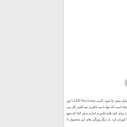
همواره در سفر و کوهنوردی به دنبال منبع نوری هستیم که با نور زیاد، کوچک بوده و به راحتی در وسایل سفر جا شود. لامپ LED Tent Lamp با نور
ز است. این لامپ بسیار کوچک بوده و داخل آن سه LED قوی قرار گرفته است که تنها با سه باطری نیم قلمی کار می
رای کمد های لباس و انباری و هر کجا که منبع
نور سریع احتیاج است کاربرد دارد. این لامپ دارای قلاب است تا به راحتی بتوان از هر جایی آن را آویزان کرد. از دیگر ویژگی های این محصول 3