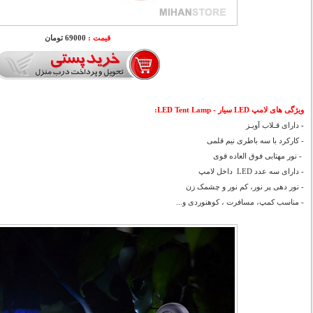
قیمت :
69000 تومان
ویژگی های لامپ LED سیار - LED Tent Lamp:
-
دارای قـلاب آویـز
- کارکرد با سه باطری نیم قلمی
- نور مهتابی فوق العاده قوی
- دارای سه عدد LED داخل لامپ
- نور دهی پر نور، کم نور و چشمک زن
- مناسب کمپ، مسافرت ، کوهنوردی و...