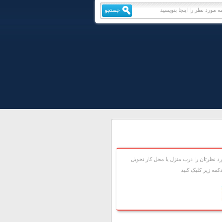
 نظرتان را درب منزل يا محل کار تحويل
مه زير کليک کنيد