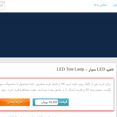
وش
تماس با ما
لامپ LED سیار - LED Tent Lamp
براي خريد پس از کليک روي دکمه خريد کالا و تکميل فرم سفارش، ابتدا محصول يا محصولات مورد
بگيريد، سپس وجه کالا و هزينه ارسال را به مامور پست بپردازيد. جهت مشاهده فرم خريد، روي دک
69,000 تومان