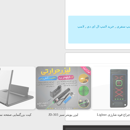
مپ سفری
,
خرید لامپ ال ای دی
,
لامپ
اغ قوه شارژی Lighter
لیزر پوینتر سبز JD-303
کیت بزرگنمایی صفحه نم