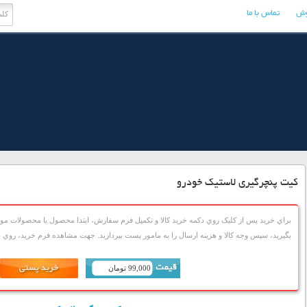
وش
تماس با ما
کیت پنچرگیری لاستیک خودرو
براي خريد پس از کليک روي دکمه خريد کالا و تکميل فرم سفارش، ابتدا محصول يا محصولات مورد
بگيريد، سپس وجه کالا و هزينه ارسال را به مامور پست بپردازيد. جهت مشاهده فرم خريد، روي دک
99,000 تومان