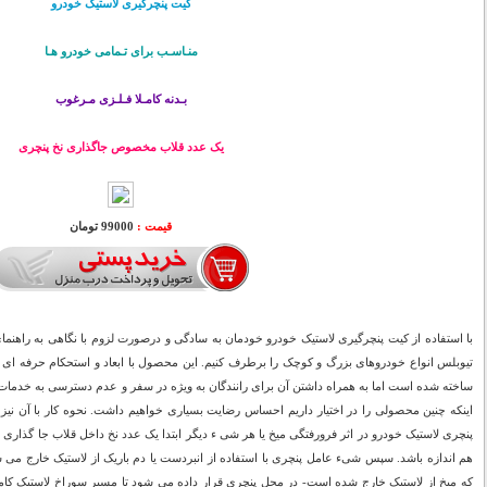
کیت پنچرگیری لاستیک خودرو
منـاسـب برای تـمامی خودرو هـا
بـدنه کامـلا فـلـزی مـرغوب
یک عدد قلاب مخصوص جاگذاری نخ پنچری
قیمت :
99000 تومان
با استفاده از کیت پنچرگیری لاستیک خودرو خودمان به سادگی و درصورت لزوم با نگاهی به راهن
تیوبلس انواع خودروهای بزرگ و کوچک را برطرف کنیم. این محصول با ابعاد و استحکام حرفه ای
ساخته شده است اما به همراه داشتن آن برای رانندگان به ویژه در سفر و عدم دسترسی به خدمات خو
اینکه چنین محصولی را در اختیار داریم احساس رضایت بسیاری خواهیم داشت. نحوه کار با آن ن
پنچری لاستیک خودرو در اثر فرورفتگی میخ یا هر شی ء دیگر ابتدا یک عدد نخ داخل قلاب جا گذاری
هم اندازه باشد. سپس شیء عامل پنچری با استفاده از انبردست یا دم باریک از لاستیک خارج می ش
که میخ از لاستیک خارج شده است- در محل پنچری قرار داده می شود تا مسیر سوراخ لاستیک کاملا