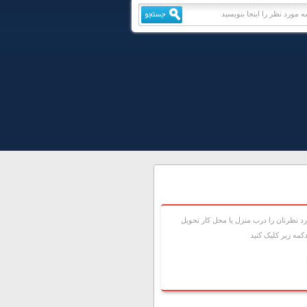
 نظرتان را درب منزل يا محل کار تحويل
مه زير کليک کنيد