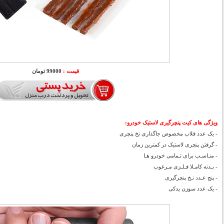
قیمت :
99000 تومان
ویژگی های کیت پنچرگیری لاستیک خودرو:
- یک عدد قلاب مخصوص جاگذاری نخ پنچری
- گرفتن پنچری لاستیک در کمترین زمان
- منـاسـب برای تـمامی خودرو هـا
- بـدنه کامـلا فـلـزی مـرغوب
- پنج عـدد نـخ پنچرگیری
- یک عدد سوزن یدکی