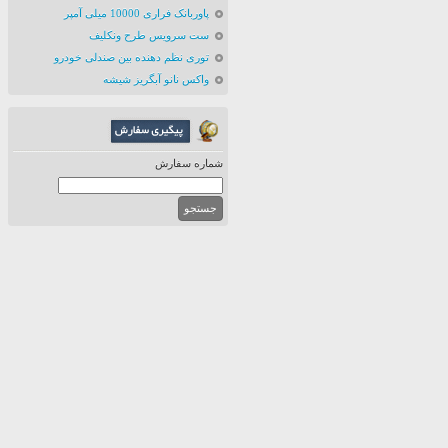
پاوربانک فراری 10000 میلی آمپر
ست سرویس طرح ونکلیف
توری نظم دهنده بین صندلی خودرو
واکس نانو آبگریز شیشه
شماره سفارش