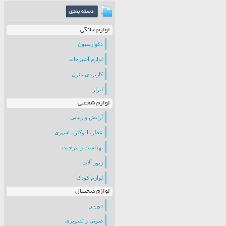
لوازم خانگی
دکوارسیون
لوازم آشپزخانه
کاربردی منزل
ابزار
لوازم شخصی
آرایش و زیبایی
عطر، ادوکلن، اسپری
بهداشت و مراقبت
زیور آلات
لوازم کودک
لوازم دیجیتال
دوربین
صوتی و تصویری