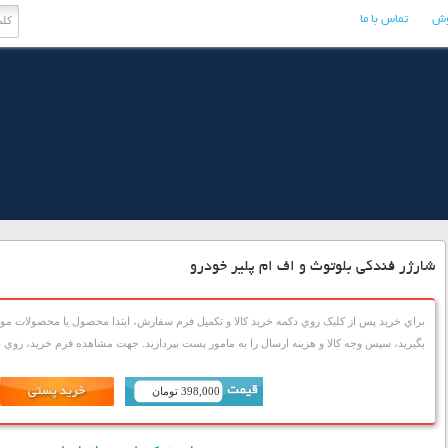
وش
تماس با ما
شارژر فندکی بلوتوث و اف ام پلیر خودرو
براي خريد پس از کليک روي دکمه خريد کالا و تکميل فرم سفارش، ابتدا محصول يا محصولات مورد
بگيريد، سپس وجه کالا و هزينه ارسال را به مامور پست بپردازيد. جهت مشاهده فرم خريد، روي دک
398,000 تومان