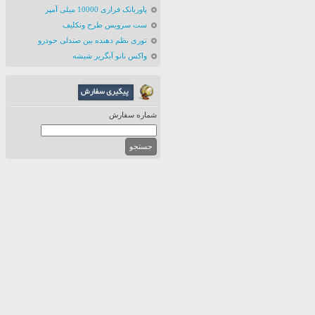
پاوربانک فراری 10000 میلی آمپر
ست سرویس طرح ونکلیف
توری نظم دهنده بین صندلی خودرو
واکس نانو آبگریز شیشه
شماره سفارش