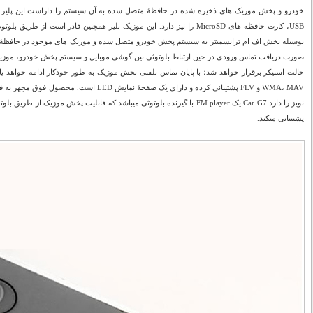
خودرو و پخش موزیک های ذخیره شده در حافظۀ متصل شده به آن سیستم را داراست.این پلیر
USB، کارت حافظه های MicroSD را نیز دارد. این موزیک پلیر همچنین قادر اس
بوسیله بخش اف ام ترانسمیتر به سیستم پخش خودرو متصل شده و موزیک های موجود در حافظۀ گو
صورت دریافت تماس ورودی در حین ارتباط بلوتوثی بین گوشی موبایل و سیستم پخش خودرو، موزی
پشتیبانی میکند.