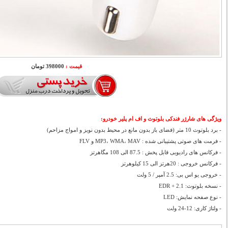
قیمت :
398000 تومان
ویژگی های شارژر فندکی بلوتوث و اف ام پلیر خودرو:
- برد بلوتوث 10 متر (فضای باز بدون مانع در محیط بدون نویز و امواج مزاحم)
- فرمت های صوتی پشتیبانی شده : MP3، WMA، MAV و FLV
- فرکانس های رادیویی قابل پخش : 87.5 الی 108 مگاهرتز
- فرکانس خروجی : 20هرتز الی 15 کیلوهرتز
- خروجی یو اس بی: 2.5 آمپر / 5 ولت
- نسخه بلوتوث: 2.1 + EDR
- نوع صفحه نمایش: LED
- ولتاژ کاری: 12-24 ولت