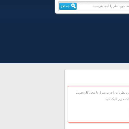
 نظرتان را درب منزل يا محل کار تحويل
مه زير کليک کنيد