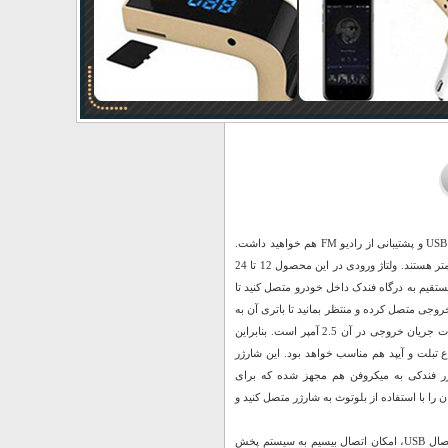
شارژر فندکی بلوتوث و اف ام پلیر خودرو علاوه بر شارژر باتری، قابلیت پخش موسیقی از طریق USB و پشتیبانی از رادیو FM هم خواهید داشت.
این شارژر فندکی 37 گرم وزن دارد و ابعاد آن به ترتیب طول، عرض و ضخامت 93، 80 و 26 میلی‌متر هستند. ولتاژ ورودی در این محصول 12 تا 24
ا به طور مستقیم به درگاه فندک داخل خودرو متصل کنید تا
 شود. سپس دستگاه‌های مورد نظرتان را با کمک کابل USB به درگاه‌ خروجی متصل کرده و منتظر بمانید تا باتری آن به
طور کامل شارژ شود. در این مدل از شارژرهای فندکی یک درگاه خروجی USB تعبیه شده که شدت جریان خروجی در آن 2.5 آمپر است. بنابراین
ی انواع تبلت و آیپد هم مناسب خواهد بود. این شارژر
طریق درگاه USB را دارد. همچنین این شارژر فندکی به میکروفن هم مجهز شده که برای
را با استفاده از بلوتوث به شارژر متصل کنید و
این محصول یک موزیک پلیر و شارژر فندکی است که علاوه بر شارژ تجهیزات گوناگون از طریق اتصال USB، امکان اتصال بیسیم به سیستم پخش