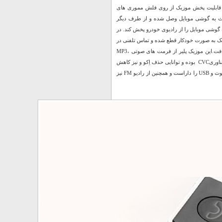
 قابلیت پخش موزیک از روی فلش مموری های
ت از طریق بلوتوث به گوشی موبایل وصل شده و از طرف دیگر
شی موبایل را از رادیوی خودرو پخش کند. در
ک به صورت خودکار قطع شده و تماس تلفنی در
حالت اسپیکر برقرار خواهد شد؛ با پایان تماس تلفنی پخش موزیک به طور خودکار ادامه خواهد یافت.این موزیک پلیر از فرمت های صوتی MP3،
WMA، MAV و FLV پشتیبانی کرده و دارای یک صفحۀ نمایش LED است. محصول فوق مجهز به فناوریCVC بوده و توانایی حذف اِکو و نیز کاهش
نویز را دارد.Car G7 یک FM player با گیرنده بلوتوثی میباشد که قابلیت پخش موزیک از طریق بلوتوث و USB را داراست و همچنین از رادیو FM نیز