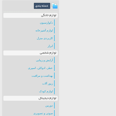
لوازم خانگی
دکوارسیون
لوازم آشپزخانه
کاربردی منزل
ابزار
لوازم شخصی
آرایش و زیبایی
عطر، ادوکلن، اسپری
بهداشت و مراقبت
زیور آلات
لوازم کودک
لوازم دیجیتال
دوربین
صوتی و تصویری