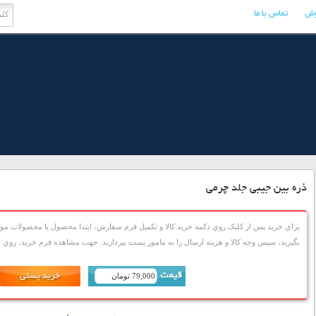
وش
تماس با ما
ذره بین جیبی جلد چرمی
براي خريد پس از کليک روي دکمه خريد کالا و تکميل فرم سفارش، ابتدا محصول يا محصولات مورد
بگيريد، سپس وجه کالا و هزينه ارسال را به مامور پست بپردازيد. جهت مشاهده فرم خريد، روي دک
79,000 تومان