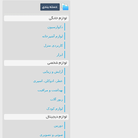
لوازم خانگی
دکوارسیون
لوازم آشپزخانه
کاربردی منزل
ابزار
لوازم شخصی
آرایش و زیبایی
عطر، ادوکلن، اسپری
بهداشت و مراقبت
زیور آلات
لوازم کودک
لوازم دیجیتال
دوربین
صوتی و تصویری