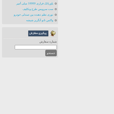
پاوربانک فراری 10000 میلی آمپر
ست سرویس طرح ونکلیف
توری نظم دهنده بین صندلی خودرو
واکس نانو آبگریز شیشه
شماره سفارش