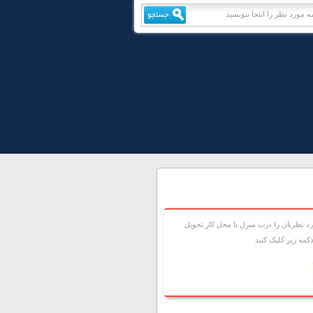
 نظرتان را درب منزل يا محل کار تحويل
مه زير کليک کنيد