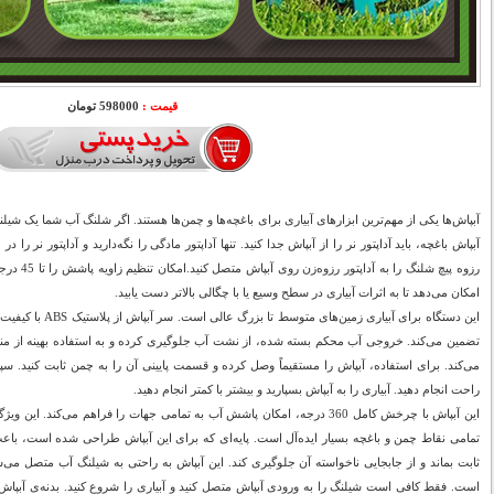
قیمت :
598000 تومان
آبپاش‌ها یکی از مهم‌ترین ابزارهای آبیاری برای باغچه‌ها و چمن‌ها هستند. اگر شلنگ آب شما یک شیلن
آبپاش باغچه، باید آداپتور نر را از آبپاش جدا کنید. تنها آداپتور مادگی را نگه‌دارید و آداپتور ن
امکان می‌دهد تا به اثرات آبیاری در سطح وسیع یا با چگالی بالاتر دست یابید.
این دستگاه برای آبیار
تضمین می‌کند. خروجی آب محکم بسته شده، از نشت آب جلوگیری کرده و به استفاده بهینه از منا
می‌کند. برای استفاده، آبپاش را مستقیماً وصل کرده و قسمت پایینی آن را به چمن ثابت کنید. سپس
راحت انجام دهید. آبیاری را به آبپاش بسپارید و بیشتر با کمتر انجام دهید.
این آبپاش با چرخش کامل 360 درجه، امکان پاشش آب به تمامی جهات را فراهم می‌کن
تمامی نقاط چمن و باغچه بسیار ایده‌آل است. پایه‌ای که برای این آبپاش طراحی شده است، باعث
ثابت بماند و از جابجایی ناخواسته آن جلوگیری کند. این آبپاش به راحتی به شیلنگ آب متصل می‌
است. فقط کافی است شیلنگ را به ورودی آبپاش متصل کنید و آبیاری را شروع کنید. بدنه‌ی آبپا