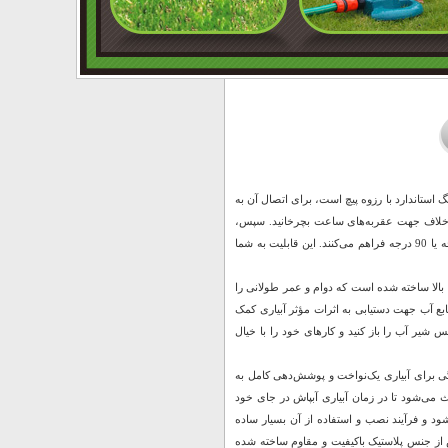
گ استاندارد با رزوه پیچ است، برای اتصال آن به
ر را در خلاف جهت عقربه‌های ساعت بچرخانید. سپس،
رزوه پیچ شلنگ را به آداپتور رزوه‌زن روی آبپاش متصل کنید.امکان تنظیم زاویه پاشش را تا 45 درجه یا 90 درجه فراهم می‌کنند. این قابلیت به شما
ی زمین‌های متوسط تا بزرگ عالی است. سر آبپاش از پلاستیک ABS با کیفیت بالا ساخته شده است که دوام و عمر طولانی را
بع آب جهت دستیابی به اثرات مؤثر آبیاری کمک
 شیر آب را باز کنید و کارهای خود را با خیال
د. این ویژگی برای آبیاری یک‌نواخت و پوشش‌دهی کامل به
 می‌شود تا در زمان آبیاری آبپاش در جای خود
شود و فرآیند نصب و استفاده از آن بسیار ساده
ش از جنس پلاستیک باکیفیت و مقاوم ساخته شده