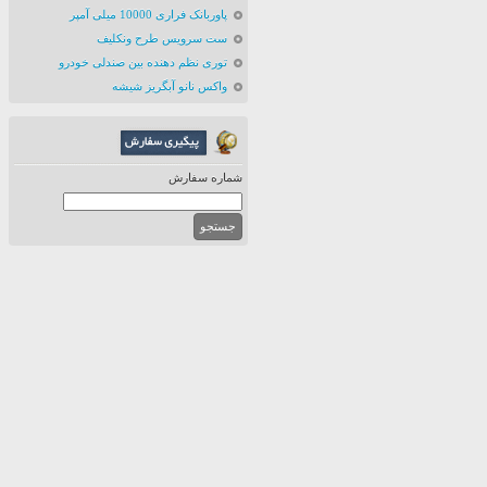
پاوربانک فراری 10000 میلی آمپر
ست سرویس طرح ونکلیف
توری نظم دهنده بین صندلی خودرو
واکس نانو آبگریز شیشه
شماره سفارش