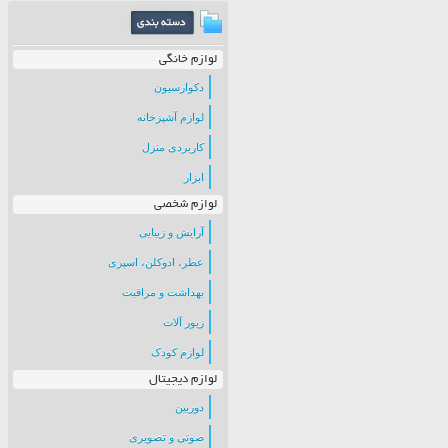
لوازم خانگی
دکوارسیون
لوازم آشپزخانه
کاربردی منزل
ابزار
لوازم شخصی
آرایش و زیبایی
عطر، ادوکلن، اسپری
بهداشت و مراقبت
زیور آلات
لوازم کودک
لوازم دیجیتال
دوربین
صوتی و تصویری