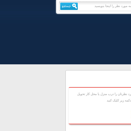
 نظرتان را درب منزل يا محل کار تحويل
مه زير کليک کنيد