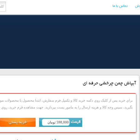
وش
تماس با ما
آبپاش چمن چرخشی حرفه ای
براي خريد پس از کليک روي دکمه خريد کالا و تکميل فرم سفارش، ابتدا محصول يا محصولات مورد
بگيريد، سپس وجه کالا و هزينه ارسال را به مامور پست بپردازيد. جهت مشاهده فرم خريد، روي دک
598,000 تومان