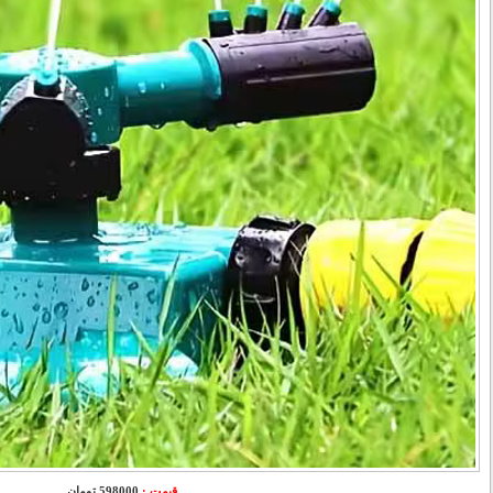
قیمت :
598000 تومان