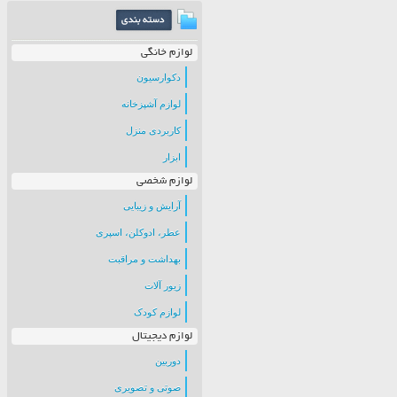
لوازم خانگی
دکوارسیون
لوازم آشپزخانه
کاربردی منزل
ابزار
لوازم شخصی
آرایش و زیبایی
عطر، ادوکلن، اسپری
بهداشت و مراقبت
زیور آلات
لوازم کودک
لوازم دیجیتال
دوربین
صوتی و تصویری