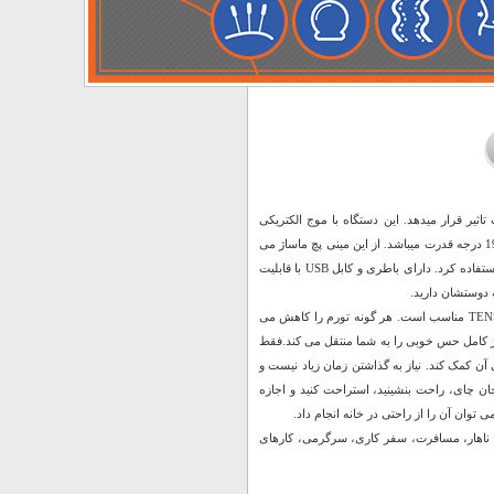
ثیر قرار میدهد. این دستگاه با موج الکتریکی
باعث از بین بردن هرنوع انقباض یا گرفتگی و یا خستگی عضلانی میشود. دارای 8 حالت مختلف و 19 درجه قدرت میباشد. از این مینی پچ ماساژ می
توان برای ماساژ قسمت های مختلف کل بدن مانند گردن، پشت، کمر، باسن، پاها، بازوها و غیره استفاده کرد. دارای باطری و کابل USB با قابلیت
 دوستشان دارید.
ماساژور برقی پروانه ای محصولی بی نظیر با کارایی شگفت انگیز برای ماساژهای عمیق و کامل TENS مناسب است. هر گونه تورم را کاهش می
اژ کامل حس خوبی را به شما منتقل می کند.فقط
ن کمک کند. نیاز به گذاشتن زمان زیاد نیست و
جان چای، راحت بنشینید، استراحت کنید و اجازه
حت ناهار، مسافرت، سفر کاری، سرگرمی، کارهای