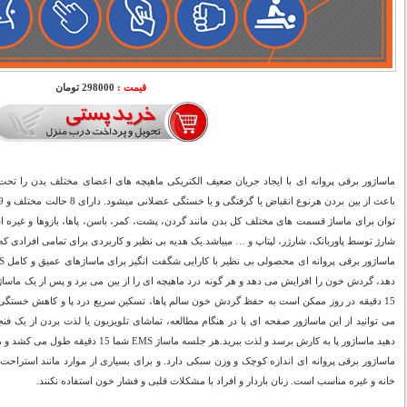
قیمت :
298000 تومان
ماساژور برقی پروانه ای با ایجاد جریان ضعیف الکتریکی ماهیچه های اعضای مختلف بدن را تحت تا
شارژ توسط پاوربانک، شارژر، لپتاپ و … میباشد.یک هدیه بی نظیر و کاربردی برای تمامی افرادی که
دهد، گردش خون را افزایش می دهد و هر گونه درد ماهیچه ای را از بین می برد و پس از یک ماس
15 دقیقه در روز ممکن است به حفظ گردش خون سالم پاها، تسکین سریع درد پا و کاهش خستگی آ
می توانید از این ماساژور صفحه ای پا در هنگام مطالعه، تماشای تلویزیون یا لذت بردن از یک فن
دهید ماساژور پا به کارش برسد و لذت ببرید.هر جلسه ماساژ EMS شما 15 دقیقه طول می کشد و می توان آن را از راحتی در خانه انجام داد.
ماساژور برقی پروانه ای اندازه کوچک و وزن سبکی دارد. و برای بسیاری از موارد مانند استرا
خانه و غیره مناسب است. زنان باردار و افراد با مشکلات قلبی و فشار خون استفاده نکنند.