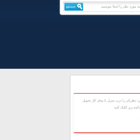
 نظرتان را درب منزل يا محل کار تحويل
مه زير کليک کنيد