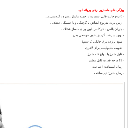
ویژگی های ماساژور برقی پروانه ای:
- 8 نوع حالت قابل استفاده از جمله ماساژ، ویبره ، گردشی و...
- ازبین بردن هرنوع انقباض یا گرفتگی و یا خستگی عضلانی
- جریان پالس با فرکانس پایین برای ماساژ عظلات
- بهبود سرعت گردش خون موضعی بدن
- منبع انرژی: برق خانگی (با سیم)
- تقویت متابولیسم برای لاغری
- قابل شارژ با انواع کله شارژ
- 19 درجه قدرت قابل تنظیم
- زمان استفاده: 4 ساعت
- زمان شارژ: نیم ساعت