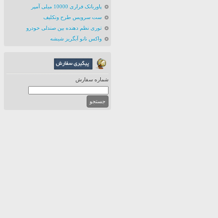
پاوربانک فراری 10000 میلی آمپر
ست سرویس طرح ونکلیف
توری نظم دهنده بین صندلی خودرو
واکس نانو آبگریز شیشه
شماره سفارش