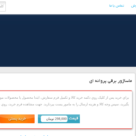
وش
تماس با ما
ماساژور برقی پروانه ای
براي خريد پس از کليک روي دکمه خريد کالا و تکميل فرم سفارش، ابتدا محصول يا محصولات مورد
بگيريد، سپس وجه کالا و هزينه ارسال را به مامور پست بپردازيد. جهت مشاهده فرم خريد، روي دک
298,000 تومان