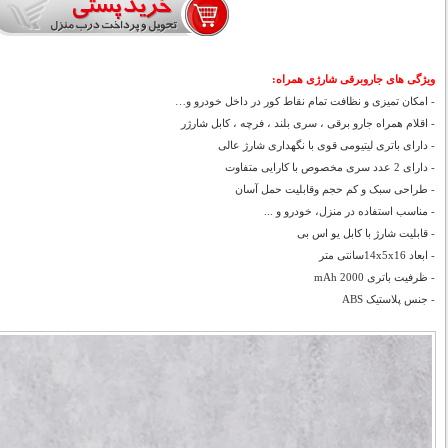
ویژگی های جاروبرقی شارژی همراه
:
- امکان تمیزی و نظافت تمام نقاط کور در داخل خودرو و…
- اقلام همراه جارو برقی ، سری بلند ، فرچه ، کابل شارژر
- دارای باتری لیتیومی قوی با نگهداری شارژ عالی
- دارای 2 عدد سری مخصوص با کارایی متفاوت
- طراحی سبک و کم حجم وقابلیت حمل آسان
- مناسب استفاده در منزل، خودرو و ...
- قابلیت شارژ با کابل یو اس بی
- ابعاد 14x5x16سانتی متر
- ظرفیت باتری 2000 mAh
- جنس پلاستیک ABS