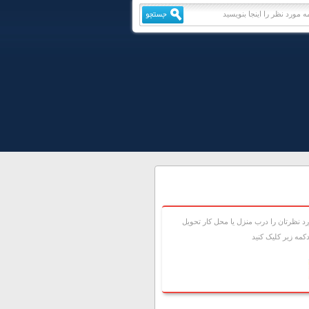
 نظرتان را درب منزل يا محل کار تحويل
مه زير کليک کنيد