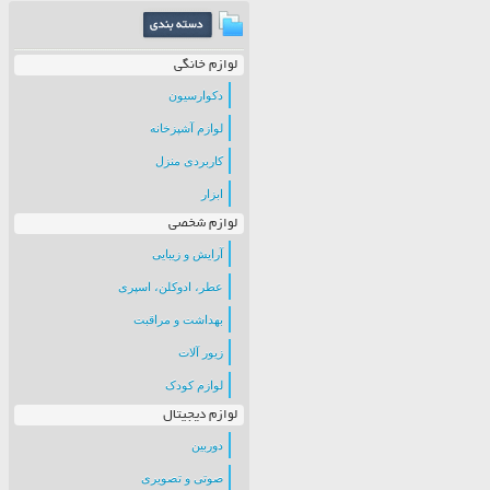
لوازم خانگی
دکوارسیون
لوازم آشپزخانه
کاربردی منزل
ابزار
لوازم شخصی
آرایش و زیبایی
عطر، ادوکلن، اسپری
بهداشت و مراقبت
زیور آلات
لوازم کودک
لوازم دیجیتال
دوربین
صوتی و تصویری