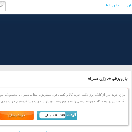
وش
تماس با ما
جاروبرقی شارژی همراه
براي خريد پس از کليک روي دکمه خريد کالا و تکميل فرم سفارش، ابتدا محصول يا محصولات مورد
بگيريد، سپس وجه کالا و هزينه ارسال را به مامور پست بپردازيد. جهت مشاهده فرم خريد، روي دک
698,000 تومان