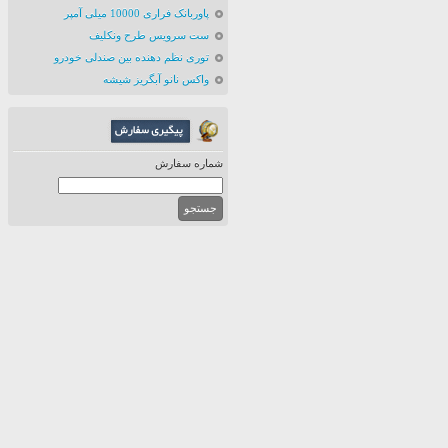
پاوربانک فراری 10000 میلی آمپر
ست سرویس طرح ونکلیف
توری نظم دهنده بین صندلی خودرو
واکس نانو آبگریز شیشه
شماره سفارش