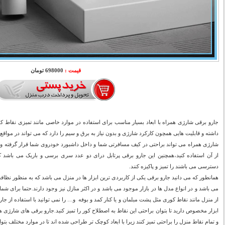
قیمت :
698000 تومان
جارو برقی شارژی همراه با ابعاد بسیار مناسب برای استفاده در موارد خاصی مانند تمیزی نقاط کو
داشته و قابلیت هایی همچون کارکرد شارژی و بدون نیاز به برق و سیم را دارد که می تواند در مواقع
شارژی همراه می تواند براحتی در کیف مسافرتی شما و داخل داشبورد خودروی شما قرار گرفته و هم
از آن استفاده کنید،همچنین این جارو برقی پرتابل درای دو عدد سری برسی و باریک می باشد ک
دسترسی می باشند را تمیز و پاکیزه کنند.
همانطور که می دانید جارو برقی یکی از کاربردی ترین ابزار ها در منزل می باشد که به منظور نظا
می باشد و در انواع مدل ها در بازار موجود می باشد و در اکثر منازل نیز وجود دارند.حتما برا
از منزل مانند نقاط کوری مثل پشت مبلمان و یا کنار کمد و بوفه و… را نمی توانید با استفاده از جارو
ابزار مخصوص دارید تا بتوان براحتی این نقاط به اصطلاح کور را تمیز کنید.جارو برقی های شارژی هم
و تمام نقاط منزل را براحتی تمیز کنند زیرا با ابعاد کوچک تر طراحی شده اند تا در موارد مختلف بتو