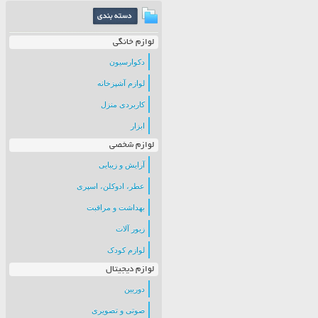
لوازم خانگی
دکوارسیون
لوازم آشپزخانه
کاربردی منزل
ابزار
لوازم شخصی
آرایش و زیبایی
عطر، ادوکلن، اسپری
بهداشت و مراقبت
زیور آلات
لوازم کودک
لوازم دیجیتال
دوربین
صوتی و تصویری