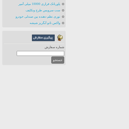
پاوربانک فراری 10000 میلی آمپر
ست سرویس طرح ونکلیف
توری نظم دهنده بین صندلی خودرو
واکس نانو آبگریز شیشه
شماره سفارش