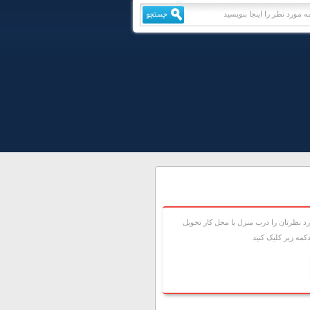
 نظرتان را درب منزل يا محل کار تحويل
مه زير کليک کنيد