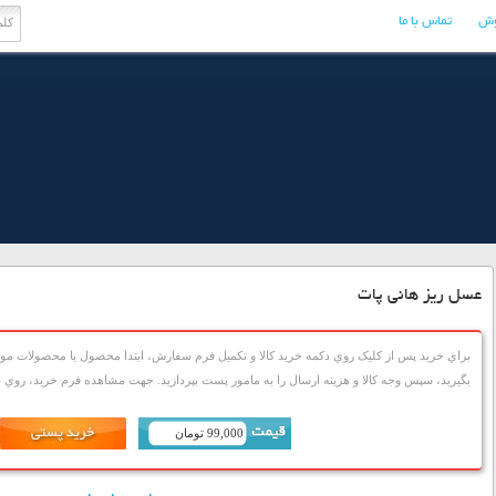
وش
تماس با ما
عسل ریز هانی پات
براي خريد پس از کليک روي دکمه خريد کالا و تکميل فرم سفارش، ابتدا محصول يا محصولات مورد
بگيريد، سپس وجه کالا و هزينه ارسال را به مامور پست بپردازيد. جهت مشاهده فرم خريد، روي دک
99,000 تومان