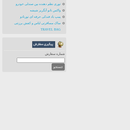
توری نظم دهنده بین صندلی خودرو
واکس نانو آبگریز شیشه
پمپ باد فندکی حرفه ای تورنادو
ساک مسافرتی لباس و کفش برزنتی
TRAVEL BAG
شماره سفارش