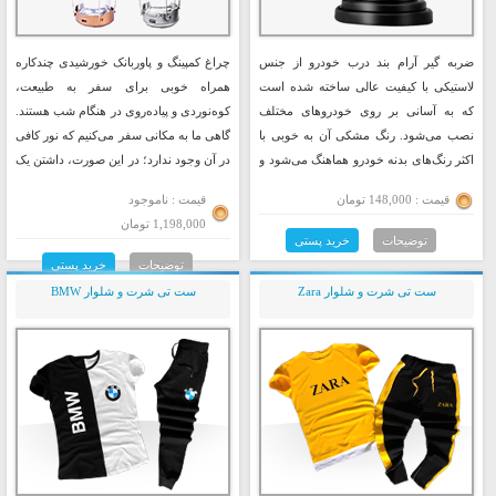
ضربه گیر آرام بند درب خودرو از جنس
چراغ کمپینگ و پاوربانک خورشیدی چندکاره
لاستیکی با کیفیت عالی ساخته شده است
همراه خوبی برای سفر به طبیعت،
که به آسانی بر روی خودروهای مختلف
کوه‌نوردی و پیاده‌روی در هنگام شب هستند.
نصب می‌شود. رنگ مشکی آن به خوبی با
گاهی ما به مکانی سفر می‌کنیم که نور کافی
اکثر رنگ‌های بدنه خودرو هماهنگ می‌شود و
در آن وجود ندارد؛ در این صورت، داشتن یک
ظاهری شیک و مدرن به خودرو شما
لامپ فانوسی بسیار ضروری به نظر
قیمت : 148,000 تومان
قیمت : ناموجود
می‌بخشد.
می‌رسد.
1,198,000 تومان
توضیحات
خرید پستی
توضیحات
خرید پستی
ست تی شرت و شلوار Zara
ست تی شرت و شلوار BMW