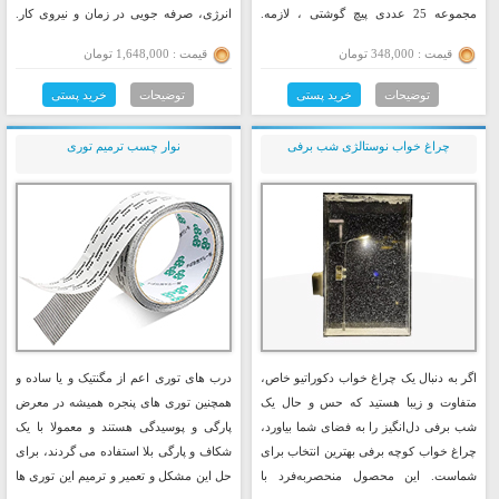
مجموعه 25 عددی پیچ گوشتی ، لازمه.
انرژی، صرفه جویی در زمان و نیروی کار.
دارای یه دسته به اضافه 25 سری مختلف در
فضایی راحت و تمیز را برای شما ایجاد می
قیمت : 348,000 تومان
قیمت : 1,648,000 تومان
مدل های متنوع هست که برای انواع و
کند.
اقسام تعمیرات کاربرد داره.
توضیحات
خرید پستی
توضیحات
خرید پستی
چراغ خواب نوستالژی شب برفی
نوار چسب ترمیم توری
اگر به دنبال یک چراغ خواب دکوراتیو خاص،
درب های توری اعم از مگنتیک و یا ساده و
متفاوت و زیبا هستید که حس و حال یک
همچنین توری های پنجره همیشه در معرض
شب برفی دل‌انگیز را به فضای شما بیاورد،
پارگی و پوسیدگی هستند و معمولا با یک
چراغ خواب کوچه برفی بهترین انتخاب برای
شکاف و پارگی بلا استفاده می گردند، برای
شماست. این محصول منحصربه‌فرد با
حل این مشکل و تعمیر و ترمیم این توری ها