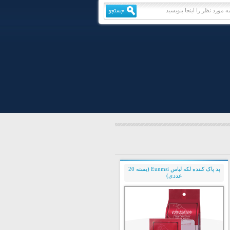
پد پاک کننده لکه لباس Eunmsi (بسته 20
عددی)