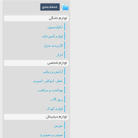
لوازم خانگی
دکوارسیون
لوازم آشپزخانه
کاربردی منزل
ابزار
لوازم شخصی
آرایش و زیبایی
عطر، ادوکلن، اسپری
بهداشت و مراقبت
زیور آلات
لوازم کودک
لوازم دیجیتال
دوربین
صوتی و تصویری