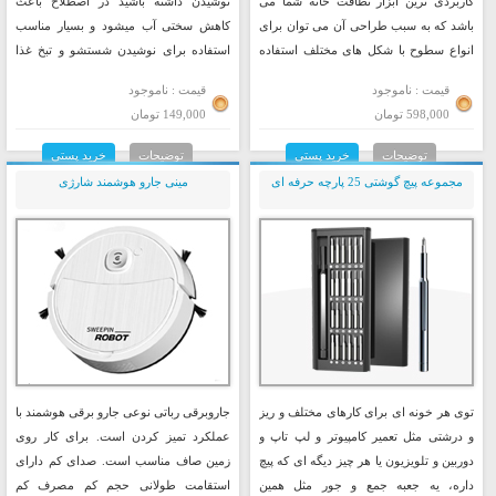
کاربردی ترین ابزار نظافت خانه شما می
نوشیدن داشته باشید در اصطلاح باعث
باشد که به سبب طراحی آن می توان برای
کاهش سختی آب میشود و بسیار مناسب
انواع سطوح با شکل های مختلف استفاده
استفاده برای نوشیدن شستشو و تبخ غذا
نمود، ایده آل برای استفاده بر روی سطوح
میباشد..
قیمت : ناموجود
قیمت : ناموجود
صاف، از جمله کاشی، چوب، چوب سخت،
598,000 تومان
149,000 تومان
لمینت، بتون، کف سنگ و پنجره های شیشه
ای مناسب است.
توضیحات
خرید پستی
توضیحات
خرید پستی
مجموعه پیچ گوشتی 25 پارچه حرفه ای
مینی جارو هوشمند شارژی
توی هر خونه ای برای کارهای مختلف و ریز
جاروبرقی رباتی نوعی جارو برقی هوشمند با
و درشتی مثل تعمیر کامپیوتر و لپ تاپ و
عملکرد تمیز کردن است. برای کار روی
دوربین و تلویزیون یا هر چیز دیگه ای که پیچ
زمین صاف مناسب است. صدای کم دارای
داره، یه جعبه جمع و جور مثل همین
استقامت طولانی حجم کم مصرف کم