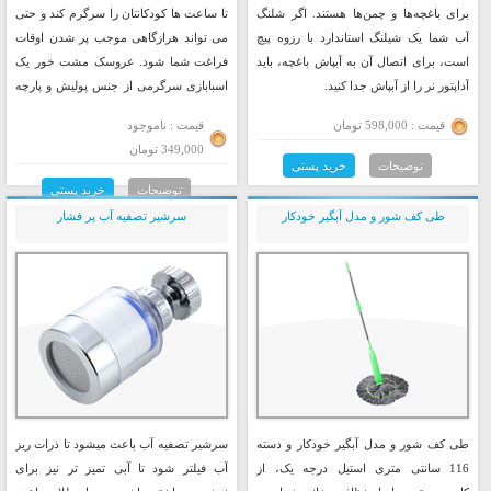
برای باغچه‌ها و چمن‌ها هستند. اگر شلنگ
تا ساعت ها کودکانتان را سرگرم کند و حتی
آب شما یک شیلنگ استاندارد با رزوه پیچ
می تواند هرازگاهی موجب پر شدن اوقات
است، برای اتصال آن به آبپاش باغچه، باید
فراغت شما شود. عروسک مشت خور یک
آداپتور نر را از آبپاش جدا کنید.
اسبابازی سرگرمی از جنس پولیش و پارچه
میباشد.
قیمت : 598,000 تومان
قیمت : ناموجود
349,000 تومان
توضیحات
خرید پستی
توضیحات
خرید پستی
طی کف شور و مدل آبگیر خودکار
سرشیر تصفیه آب پر فشار
طی کف شور و مدل آبگیر خودکار و دسته
سرشیر تصفیه آب باعث میشود تا ذرات ریز
116 سانتی متری استیل درجه یک، از
آب فیلتر شود تا آبی تمیز تر نیز برای