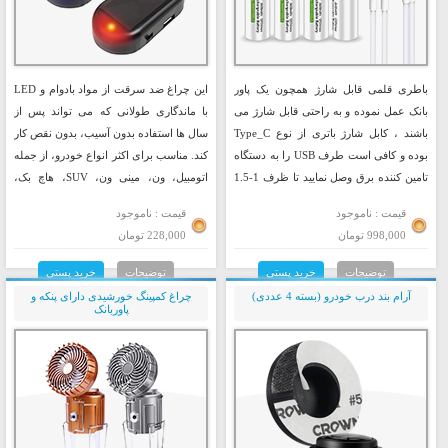
باطری قلمی قابل شارژ همچون یک پاور
این چراغ ضد سرقت از مواد بادوام و LED
بانک عمل نموده و به راحتی قابل شارژ می
با ماندگاری طولانی که می تواند پس از
باشند ، کابل شارژ باتری از نوع Type_C
سال ها استفاده بدون آسیب، بدون نقص کار
بوده و کافی است طرف USB را به دستگاه
کند. مناسب برای اکثر انواع خودرو، از جمله
تامین کننده برق وصل نمایید تا ظرف 1-1.5
اتومبیل، ون، مینی ون، SUV، هاچ بک،
ساعت باتری ها شارژ شوند این باتری ها با
خودروهای پیکاپ و امکانات بیشتر.
قیمت : ناموجود
قیمت : ناموجود
قابلیت ۱۲۰۰ مرتبه شارژ از طول عمر بلند
998,000 تومان
228,000 تومان
مدتی برخوردارند .
توضیحات
خرید پستی
توضیحات
خرید پستی
آرام بند درب خودرو (بسته 4 عددی)
چراغ کمپینگ خورشیدی دارای پنکه و
پاوربانک