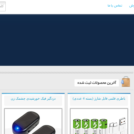
وش
تماس با ما
باطری قلمی قابل شارژ (بسته 4 عددی)
دزدگیر فیک خورشیدی چشمک زن