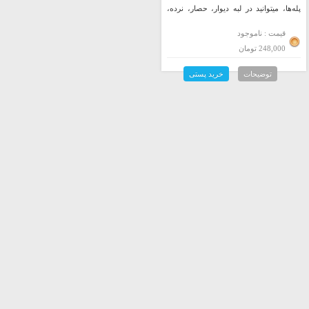
پله‌ها، میتوانید در لبه دیوار، حصار، نرده،
پنجره و… نیز از آن بهره ببرید.
قیمت : ناموجود
248,000 تومان
توضیحات
خرید پستی