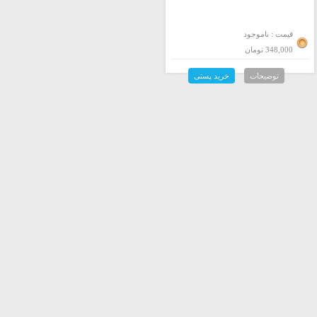
قیمت : ناموجود
348,000 تومان
توضیحات
خرید پستی