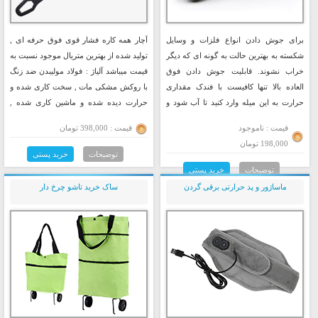
برای جوش دادن انواع فلزات و وسایل
آچار همه کاره فشار قوی فوق حرفه ای ,
شکسته به بهترین حالت به گونه ای که دیگر
تولید شده از بهترین متریال موجود نسبت به
خراب نشوند. قابلیت جوش دادن فوق
قیمت میباشد آلیاژ : فولاد مولیبدن ضد زنگ
العاده بالا تنها کافیست با فندک مقداری
با روکش مشکی مات , سخت کاری شده و
حرارت به این میله وارد کنید تا آب شود و
حرارت دیده شده و ماشین کاری شده ,
چند قطره از آن در محلی که نیاز به
مکانیزم ساخت : فشار قوی , سایزها : 8 الی
قیمت : ناموجود
قیمت : 398,000 تومان
چسباندن است بریزید به خوبی میتوانید
22 میلیمتر , طول کل آچار : 27 سانتی متر ,
198,000 تومان
تمامی وسایل را مانند روز اول کنید.
کیفیت ساخت عالی , رنگ مات مشکی
توضیحات
خرید پستی
میباشد.
توضیحات
خرید پستی
ماساژور و پد حرارتی برقی گردن
ساک خرید تاشو چرخ دار