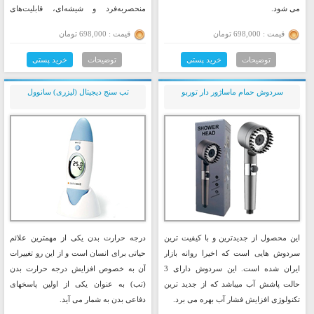
می شود.
منحصربه‌فرد و شیشه‌ای، قابلیت‌های
پیشرفته و صدایی فوق‌العاده، تجربه‌ای
قیمت : 698,000 تومان
قیمت : 698,000 تومان
بی‌نظیر از گوش دادن به موسیقی را برایتان
رقم خواهد زد.
توضیحات
خرید پستی
توضیحات
خرید پستی
سردوش حمام ماساژور دار توربو
تب سنج دیجیتال (لیزری) سانوول
این محصول از جدیدترین و با کیفیت ترین
درجه حرارت بدن یکی از مهمترین علائم
سردوش هایی است که اخیرا روانه بازار
حیاتی برای انسان است و از این رو تغییرات
ایران شده است. این سردوش دارای 3
آن به خصوص افزایش درجه حرارت بدن
حالت پاشش آب میباشد که از جدید ترین
(تب) به عنوان یکی از اولین پاسخهای
تکنولوژی افزایش فشار آب بهره می برد.
دفاعی بدن به شمار می آید.