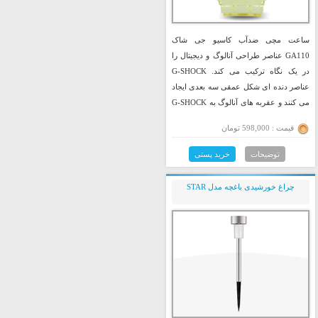
ساعت مچی ضدآب کاسیو جی شاک
GA110 عناصر طراحی آنالوگ و دیجیتال را
در یک نگاه ترکیب می کند. G-SHOCK
عناصر دنده ای شکل عمقی سه بعدی ایجاد
می کنند و عقربه های آنالوگ به G-SHOCK
جلوه قوی و قدرتمند آن را می دهند.
قیمت : 598,000 تومان
توضیحات
خرید پستی
چراغ خورشیدی باغچه مدل STAR