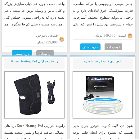
جنس سیمی آلومینیومی با تراکم مناسب،
واجت هست چون هم خیلی سایزش بزرگه
قدرت تمیزکنندگی فوق‌العاده‌ای دارد و به
و کلی لباس و وسیله توش جا میشه ، هم
راحتی می‌تواند سطوح مختلف آشپزخانه،
دسته داره که به راحتی میتونی حملش کنی
حمام و سرویس بهداشتی را تمیز کند. یکی
، هم تاشو هست و خیلی کم جا میگیره ، هم
از مهم‌ترین ویژگی‌های این اسکاچ و دستمال
اینکه به راحتی میتونی به دسته چمدانت
قیمت : 149,000 تومان
قیمت : ناموجود
توری، قابلیت استفاده آن بر روی سطوح
وصلش کنی ، قسمت جلوش هم یک جیب
299,000 تومان
حساس مانند اجاق گاز است.
داره که میتونین گوشی یا کارت و چیزای دم
توضیحات
خرید پستی
دستی رو داخلش قرار بدین ، طراحی فوق
توضیحات
خرید پستی
العاده شیک و مینیمالی داره و رنگ هاش
نئون دی لایت کاپوت خودرو
زانوبند حرارتی Knee Heating Pad
برای همه سلیقه ها مناسبه
نئون دی لایت کاپوت خودرو چراغ هایی
زانوبند حرارتی Knee Heating Pad درد های
هستند که معمولا برای ایجاد جلب توجه
عضلانی طاقت فرسا و بسیار سخت هستند