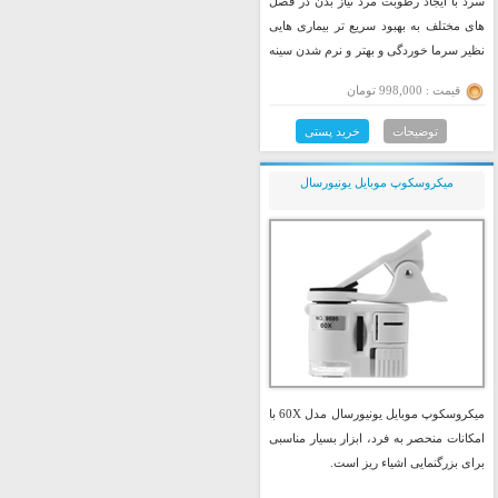
سرد با ایجاد رطوبت مرد نیاز بدن در فصل
های مختلف به بهبود سریع تر بیماری هایی
نظیر سرما خوردگی و بهتر و نرم شدن سینه
و ریه و مجاری تنفسی کمک زیادی می کند...
قیمت : 998,000 تومان
توضیحات
خرید پستی
میکروسکوپ موبایل یونیورسال
میکروسکوپ موبایل یونیورسال مدل 60X با
امکانات منحصر به فرد، ابزار بسیار مناسبی
برای بزرگنمایی اشیاء ریز است.