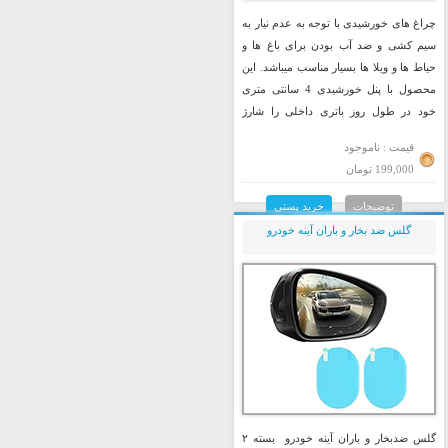
چراغ های خورشیدی با توجه به عدم نیار به
سیم کشی و ضد آب بودن برای باغ ها و
حیاط ها و ویلا ها بسیار مناسب میباشد. این
محصول با پنل خورشیدی 4 سانتی متری
خود در طول روز باتری داخلی را شارژ
میکند و در هنگام تاریکی به صورت خودکار و
قیمت : ناموجود
اتوماتیک لامپ ال ای دی خود را روشن
199,000 تومان
میکند تا به محیط شما نور و زیبایی ببخشد.
توضیحات
خرید پستی
گلس ضد بخار و باران آینه خودرو
گلس ضدبخار و باران آینه خودرو بسته ۲