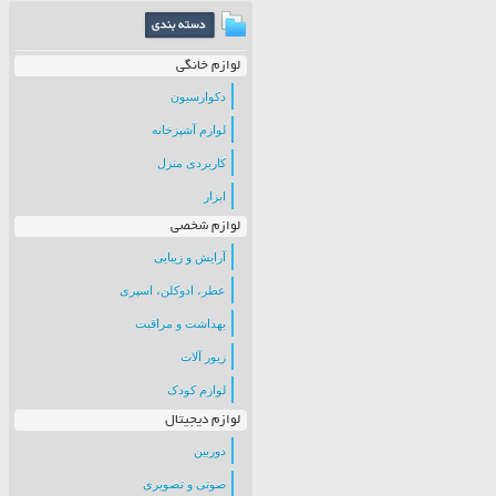
لوازم خانگی
دکوارسیون
لوازم آشپزخانه
کاربردی منزل
ابزار
لوازم شخصی
آرایش و زیبایی
عطر، ادوکلن، اسپری
بهداشت و مراقبت
زیور آلات
لوازم کودک
لوازم دیجیتال
دوربین
صوتی و تصویری