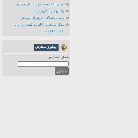
توری نظم دهنده بین صندلی خودرو
واکس نانو آبگریز شیشه
پمپ باد فندکی حرفه ای تورنادو
ساک مسافرتی لباس و کفش برزنتی
TRAVEL BAG
شماره سفارش