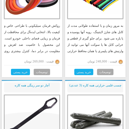
به مرور زمان و با استفاده طولانی مدت از
روکش فرمان سیلیکونی با طراحی خاص و
کابل های شارژ لایتنینگ، رویه آنها پوسیده و
کیفیت بالا، انتخابی ایده‌آل برای محافظت از
یا پاره می شود .برای جلو گیری از قطعی و
فرمان و زیبایی فضای داخلی خودرو است.
خرابی کابل ها یا سوکت آنها می توانید از
این محصول با خاصیت ضد لغزش و
وارنیش های پلیمری یا همان محافظ حرارتی
مقاومت در برابر دما، کنترل بیشتری روی
کابل استفاده کنید.
جاده به شما می‌دهد.
قیمت : 248,000 تومان
قیمت : 269,000 تومان
توضیحات
خرید پستی
توضیحات
خرید پستی
چسب قلمی حرارتی همه کاره (3 عددی)
آچار دو سر رینگی همه کاره