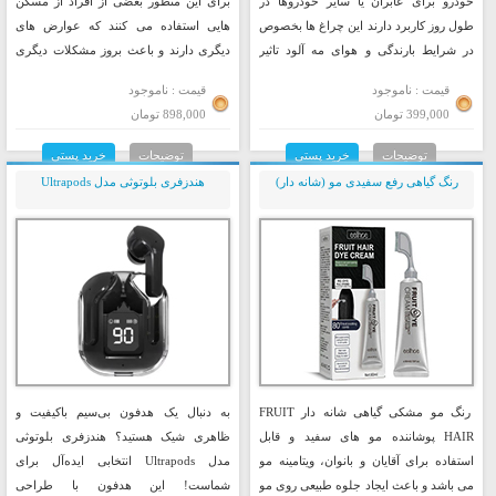
خودرو برای عابران یا سایر خودروها در
برای این منظور بعضی از افراد از مسکن
طول روز کاربرد دارند این چراغ ها بخصوص
هایی استفاده می کنند که عوارض های
در شرایط بارندگی و هوای مه آلود تاثیر
دیگری دارند و باعث بروز مشکلات دیگری
بسیار زیادی در کاهش تصادفات دارند یک
می شوند ...
قیمت : ناموجود
قیمت : ناموجود
مدل بسیار جذاب و جدید دی لایت
399,000 تومان
898,000 تومان
،فلکسیبل کاپوت خودرو است که دارای
نوردهی بسیار زیبا و یکدست به رنگ سفید
توضیحات
خرید پستی
توضیحات
خرید پستی
بوده و بصورت چسبی زیر کاپوت تمامی
رنگ گیاهی رفع سفیدی مو (شانه دار)
هندزفری بلوتوثی مدل Ultrapods
خودروها قابل نصب است
رنگ مو مشکی گیاهی شانه دار FRUIT
به دنبال یک هدفون بی‌سیم باکیفیت و
HAIR پوشاننده مو های سفید و قابل
ظاهری شیک هستید؟ هندزفری بلوتوثی
استفاده برای آقایان و بانوان، ویتامینه مو
مدل Ultrapods انتخابی ایده‌آل برای
می باشد و باعث ایجاد جلوه طبیعی روی مو
شماست! این هدفون با طراحی