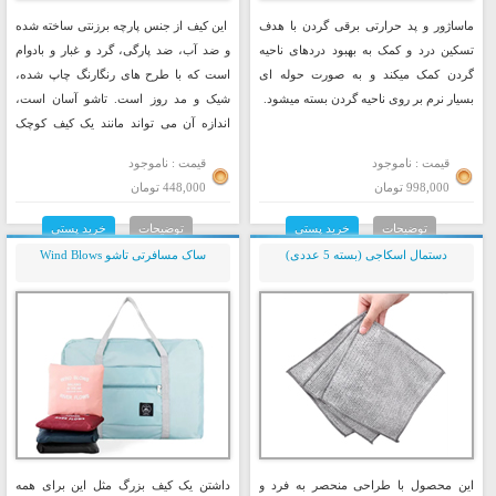
ماساژور و پد حرارتی برقی گردن با هدف
این کیف از جنس پارچه برزنتی ساخته شده
تسکین درد و کمک به بهبود دردهای ناحیه
و ضد آب، ضد پارگی، گرد و غبار و بادوام
گردن کمک میکند و به صورت حوله ای
است که با طرح های رنگارنگ چاپ شده،
بسیار نرم بر روی ناحیه گردن بسته میشود.
شیک و مد روز است. تاشو آسان است،
اندازه آن می تواند مانند یک کیف کوچک
پس از تا کردن باشد.
قیمت : ناموجود
قیمت : ناموجود
998,000 تومان
448,000 تومان
توضیحات
خرید پستی
توضیحات
خرید پستی
دستمال اسکاجی (بسته 5 عددی)
ساک مسافرتی تاشو Wind Blows
این محصول با طراحی منحصر به فرد و
داشتن یک کیف بزرگ مثل این برای همه